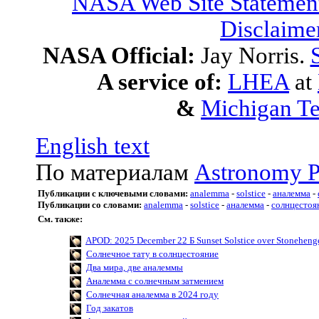
NASA Web Site Statement
Disclaime
NASA Official:
Jay Norris.
A service of:
LHEA
at
&
Michigan Te
English text
По материалам
Astronomy P
Публикации с ключевыми словами:
analemma
-
solstice
-
аналемма
-
Публикации со словами:
analemma
-
solstice
-
аналемма
-
солнцестоя
См. также:
APOD: 2025 December 22 Б Sunset Solstice over Stoneheng
Солнечное тату в солнцестояние
Два мира, две аналеммы
Аналемма с солнечным затмением
Солнечная аналемма в 2024 году
Год закатов