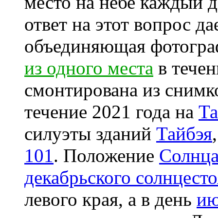
место на небе каждый 
ответ на этот вопрос д
объединяющая фотогра
из одного места
в течен
смонтирована из снимко
течение 2021 года на
Та
силуэты зданий
Тайбэя
101
. Положение
Солнц
декабрьского солнцест
левого края, а в день
ию