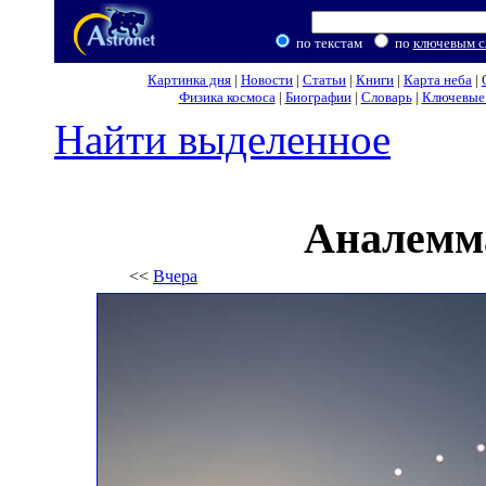
по текстам
по
ключевым с
Картинка дня
|
Новости
|
Статьи
|
Книги
|
Карта неба
|
Физика космоса
|
Биографии
|
Словарь
|
Ключевые 
Найти выделенное
Аналемма
<<
Вчера