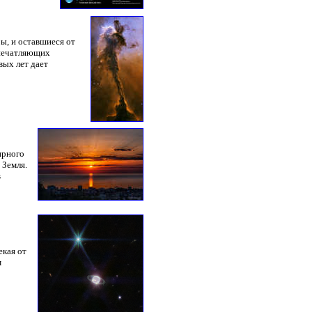
ы, и оставшиеся от
впечатляющих
вых лет дает
ирного
 Земля.
в
екая от
м