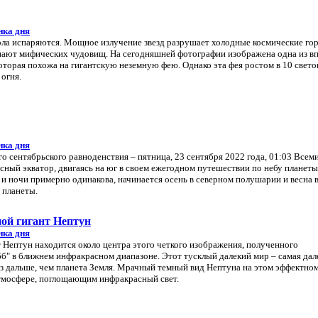
нка дня
ла испаряются. Мощное излучение звезд разрушает холодные космические гор
нают мифических чудовищ. На сегодняшней фотографии изображена одна из 
оторая похожа на гигантскую неземную фею. Однако эта фея ростом в 10 свето
огня.
нка дня
 сентябрьского равноденствия – пятница, 23 сентября 2022 года, 01:03 Всем
есный экватор, двигаясь на юг в своем ежегодном путешествии по небу планеты
и ночи примерно одинакова, начинается осень в северном полушарии и весна 
 планеты.
ой гигант Нептун
нка дня
 Нептун находится около центра этого четкого изображения, полученного
" в ближнем инфракрасном диапазоне. Этот тусклый далекий мир – самая дал
аз дальше, чем планета Земля. Мрачный темный вид Нептуна на этом эффектно
тмосфере, поглощающим инфракрасный свет.