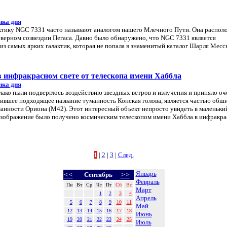
нка дня
тику NGC 7331 часто называют аналогом нашего Млечного Пути. Она распол
северном созвездии Пегаса. Давно было обнаружено, что NGC 7331 является
из самых ярких галактик, которая не попала в знаменитый каталог Шарля Мессь
 инфракрасном свете от телескопа имени Хаббла
нка дня
ако пыли подверглось воздействию звездных ветров и излучения и приняло оч
ившее подходящее название туманность Конская голова, является частью обш
нности Ориона (M42). Этот интересный объект непросто увидеть в маленьки
 изображение было получено космическим телескопом имени Хаббла в инфракр
1
|
2
|
3
|
След.
Январь
<<
>>
Сентябрь
Февраль
Пн
Вт
Ср
Чт
Пт
Сб
Вс
Март
1
2
3
4
Апрель
5
6
7
8
9
10
11
Май
12
13
14
15
16
17
18
Июнь
19
20
21
22
23
24
25
Июль