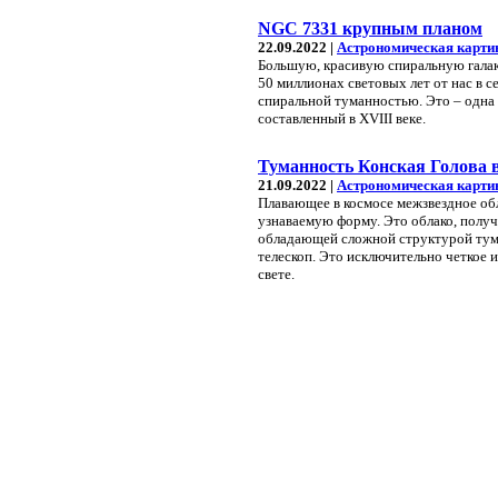
NGC 7331 крупным планом
22.09.2022 |
Астрономическая карти
Большую, красивую спиральную галак
50 миллионах световых лет от нас в 
спиральной туманностью. Это – одна 
составленный в XVIII веке.
Туманность Конская Голова в
21.09.2022 |
Астрономическая карти
Плавающее в космосе межзвездное обл
узнаваемую форму. Это облако, получ
обладающей сложной структурой тума
телескоп. Это исключительно четкое
свете.