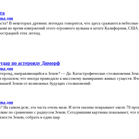
та
нка дня
ста? В некоторых древних легендах говорится, что здесь сражаются небесные
ными во время извержений этого огромного вулкана в штате Калифорния, США.
юстрацией этих легенд.
удар по астероиду Диморф
нка дня
стероид, направляющийся к Земле? — Да. Катастрофические столкновения Земл
в прошлом, что иногда приводило к массовому вымиранию живых существ. Вч
нашей Земли от возможных будущих столкновений.
нка дня
? На самом деле, эта часть очень мала. И хотя океаны покрывают около 70 пр
лкие по сравнению с радиусом Земли. Сегодняшняя картинка показывает, что 
хности Земли, собрать в один шар.