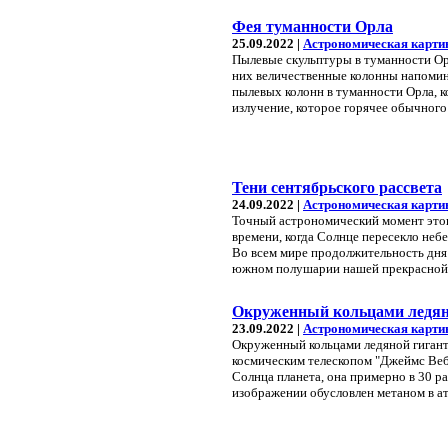
Фея туманности Орла
25.09.2022 |
Астрономическая карти
Пылевые скульптуры в туманности Ор
них величественные колонны напоми
пылевых колонн в туманности Орла, к
излучение, которое горячее обычного 
Тени сентябрьского рассвета
24.09.2022 |
Астрономическая карти
Точный астрономический момент этого
времени, когда Солнце пересекло неб
Во всем мире продолжительность дня 
южном полушарии нашей прекрасной
Окруженный кольцами ледян
23.09.2022 |
Астрономическая карти
Окруженный кольцами ледяной гигант
космическим телескопом "Джеймс Вебб
Солнца планета, она примерно в 30 р
изображении обусловлен метаном в а