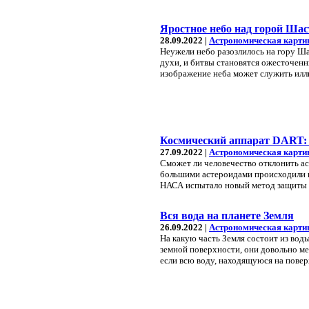
Яростное небо над горой Шас
28.09.2022 |
Астрономическая карти
Неужели небо разозлилось на гору Ша
духи, и битвы становятся ожесточен
изображение неба может служить илл
Космический аппарат DART: 
27.09.2022 |
Астрономическая карти
Сможет ли человечество отклонить а
большими астероидами происходили 
НАСА испытало новый метод защиты 
Вся вода на планете Земля
26.09.2022 |
Астрономическая карти
На какую часть Земля состоит из воды
земной поверхности, они довольно ме
если всю воду, находящуюся на повер