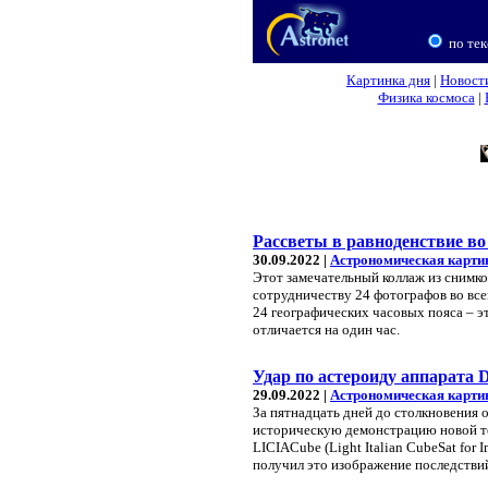
по тек
Картинка дня
|
Новост
Физика космоса
|
Рассветы в равноденствие во
30.09.2022 |
Астрономическая карти
Этот замечательный коллаж из снимко
сотрудничеству 24 фотографов во все
24 географических часовых пояса – э
отличается на один час.
Удар по астероиду аппарата 
29.09.2022 |
Астрономическая карти
За пятнадцать дней до столкновения 
историческую демонстрацию новой т
LICIACube (Light Italian CubeSat for
получил это изображение последстви