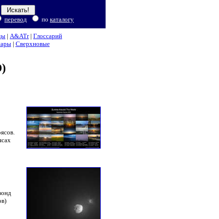
перевод
по
каталогу
ды
|
A&ATr
|
Глоссарий
нары
|
Сверхновые
)
ясов.
ясах
зонд
ов)