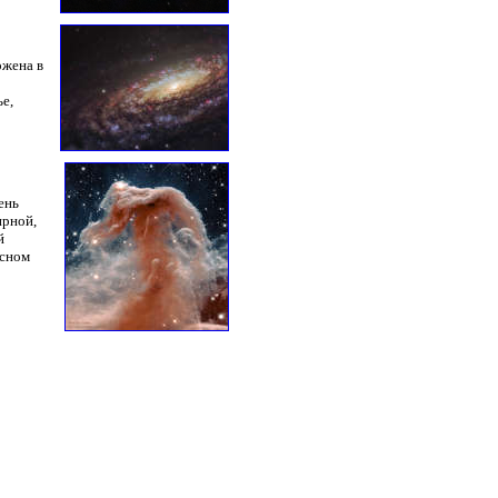
ожена в
е,
ень
ирной,
й
асном