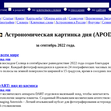
стам
по
ключевым словам
в
глоссарии
по
сайтам
(
в разделе)
и
|
Статьи
|
Книги
|
Карта неба
|
Обзоры astro-ph
|
Созвездия
|
Переменные Звез
Биографии
|
Словарь
|
Ключевые слова
|
Астрономия в России
|
Форумы
|
Семи
Астрономическая картинка дня (APOD
за сентябрь 2022 года.
 всем мире
нка дня
в восходов Солнца в сентябрьское равноденствие 2022 года создан благодаря
м мире. Каждый фотограф находился в одном из 24 географических часовых по
то полосы на земной поверхности шириной в 15 градусов, время в соседних по
DART: вид из космоса
нка дня
от космического аппарата DART отделился маленький зонд, чтобы запечатлеть
ехнологии защиты планеты. Созданный Итальянским космическим агентством 
 Imaging Asteroids – Легкий итальянский кубсат для фотографирования астероид
й столкновения.