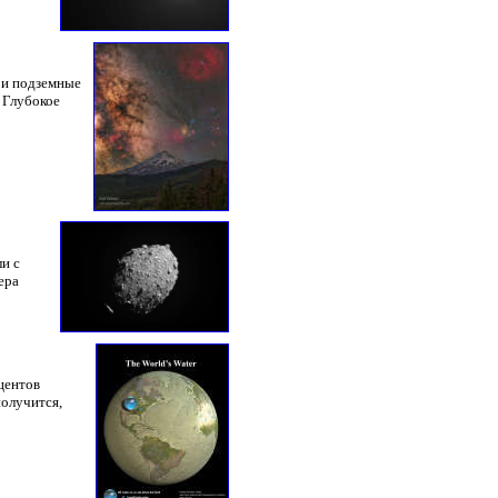
 и подземные
 Глубокое
и с
ера
оцентов
получится,