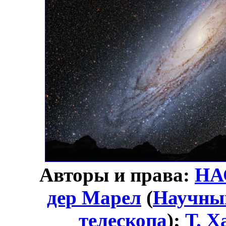
Авторы и права:
НА
дер Марел
(
Научный
телескопа
);
Т. Х