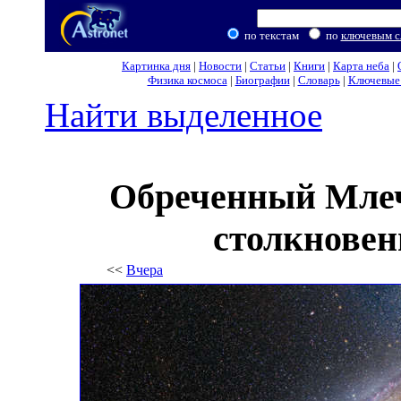
по текстам
по
ключевым с
Картинка дня
|
Новости
|
Статьи
|
Книги
|
Карта неба
|
Физика космоса
|
Биографии
|
Словарь
|
Ключевые 
Найти выделенное
Обреченный Млеч
столкновен
<<
Вчера