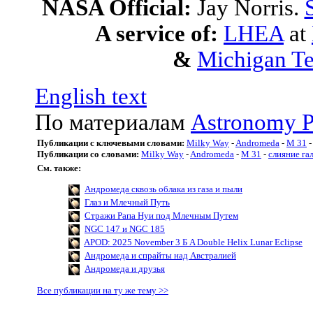
NASA Official:
Jay Norris.
A service of:
LHEA
at
&
Michigan Te
English text
По материалам
Astronomy P
Публикации с ключевыми словами:
Milky Way
-
Andromeda
-
M 31
Публикации со словами:
Milky Way
-
Andromeda
-
M 31
-
слияние га
См. также:
Андромеда сквозь облака из газа и пыли
Глаз и Млечный Путь
Стражи Рапа Нуи под Млечным Путем
NGC 147 и NGC 185
APOD: 2025 November 3 Б A Double Helix Lunar Eclipse
Андромеда и спрайты над Австралией
Андромеда и друзья
Все публикации на ту же тему >>