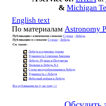
&
Michigan Te
English text
По материалам
Astronomy P
Публикации с ключевыми словами:
Cygnus
-
Лебедь
Публикации со словами:
Cygnus
-
Лебедь
См. также:
Лебедь и одинокое дерево
Туманность Северная Америка
Лебедь: Пузырь и Полумесяц
Тюльпан и Лебедь X-1
Стена звездообразования в Лебеде
Туманность γ Лебедя
Небесный пейзаж в Лебеде
Все публикации на ту же тему >>
Обсудить 