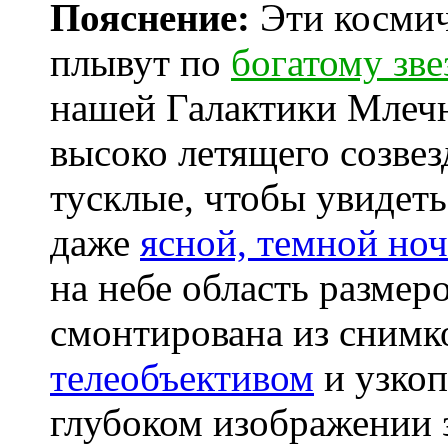
Пояснение:
Эти космиче
плывут по
богатому зв
нашей Галактики Млечн
высоко летящего созве
тусклые, чтобы увидет
даже
ясной, темной но
на небе область размеро
смонтирована из снимк
телеобъективом
и узко
глубоком изображении з