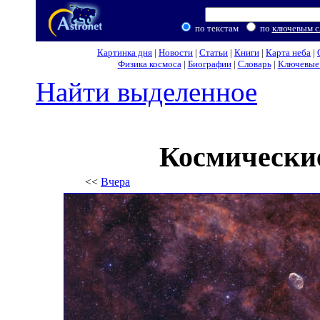
по текстам
по
ключевым с
Картинка дня
|
Новости
|
Статьи
|
Книги
|
Карта неба
|
Физика космоса
|
Биографии
|
Словарь
|
Ключевые 
Найти выделенное
Космические
<<
Вчера