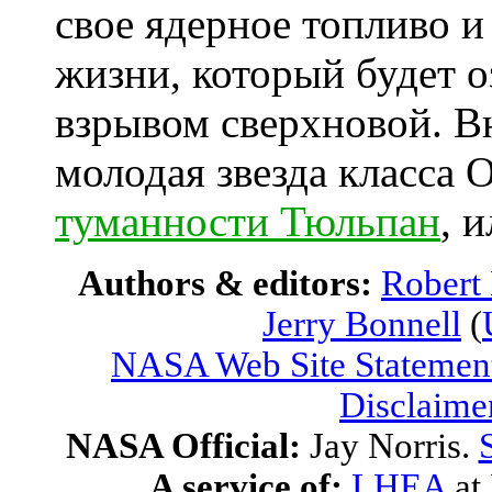
свое ядерное топливо 
жизни, который будет 
взрывом сверхновой. В
молодая звезда класса 
туманности Тюльпан
, 
Authors & editors:
Robert
Jerry Bonnell
(
NASA Web Site Statement
Disclaime
NASA Official:
Jay Norris.
A service of:
LHEA
at