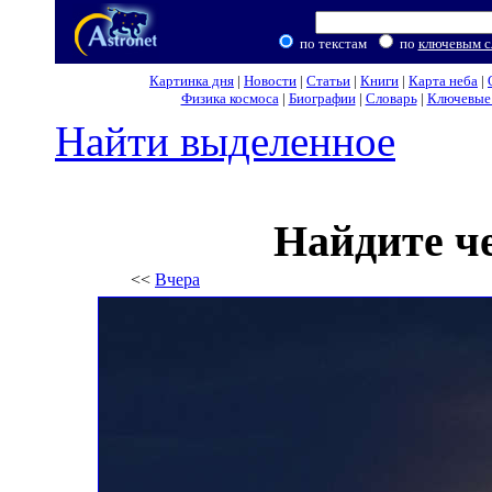
по текстам
по
ключевым с
Картинка дня
|
Новости
|
Статьи
|
Книги
|
Карта неба
|
Физика космоса
|
Биографии
|
Словарь
|
Ключевые 
Найти выделенное
Найдите ч
<<
Вчера