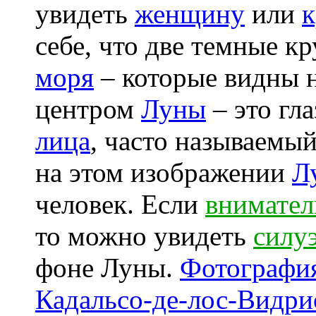
увидеть
женщину
или
к
себе, что две темные к
моря
– которые видны н
центром
Луны
– это гл
лица
, часто называемы
на этом изображении
Л
человек. Если
внимател
то можно увидеть
силу
фоне Луны.
Фотографи
Кадальсо-де-лос-Видри