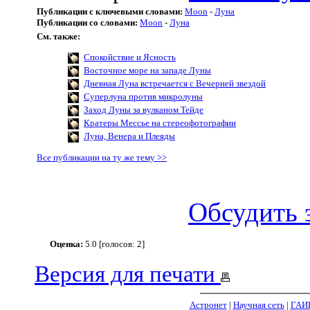
Публикации с ключевыми словами:
Moon
-
Луна
Публикации со словами:
Moon
-
Луна
См. также:
Спокойствие и Ясность
Восточное море на западе Луны
Дневная Луна встречается с Вечерней звездой
Суперлуна против микролуны
Заход Луны за вулканом Тейде
Кратеры Мессье на стереофотографии
Луна, Венера и Плеяды
Все публикации на ту же тему >>
Обсудить 
Оценка:
5.0 [голосов: 2]
Версия для печати
Астронет
|
Научная сеть
|
ГАИ