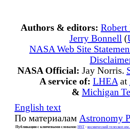
Authors & editors:
Robert
Jerry Bonnell
(
NASA Web Site Statement
Disclaime
NASA Official:
Jay Norris.
A service of:
LHEA
at
&
Michigan Te
English text
По материалам
Astronomy P
Публикации с ключевыми словами:
HST
-
космический телескоп им