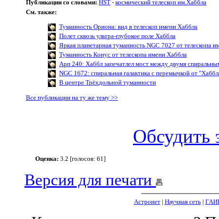
Публикации со словами:
HST
-
космический телескоп им.Хаббла
См. также:
Туманность Ориона: вид в телескоп имени Хаббла
Полет сквозь ультра-глубокое поле Хаббла
Яркая планетарная туманность NGC 7027 от телескопа и
Туманность Конус от телескопа имени Хаббла
Арп 240: Хаббл запечатлел мост между двумя спиральны
NGC 1672: спиральная галактика с перемычкой от "Хаббл
В центре Трёхдольной туманности
Все публикации на ту же тему >>
Обсудить 
Оценка:
3.2 [голосов: 61]
Версия для печати
Астронет
|
Научная сеть
|
ГАИ