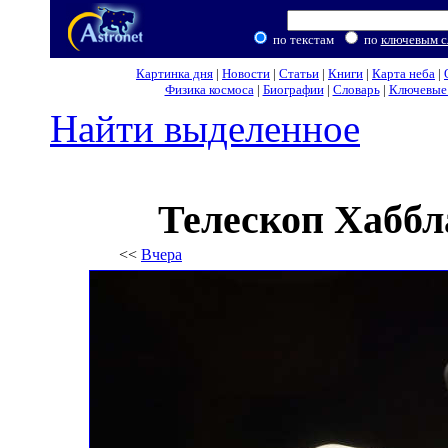
по текстам
по
ключевым с
Картинка дня
|
Новости
|
Статьи
|
Книги
|
Карта неба
|
Физика космоса
|
Биографии
|
Словарь
|
Ключевые 
Найти выделенное
Телескоп Хаббл
<<
Вчера