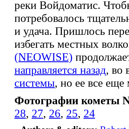
реки Войдоматис. Чтоб
потребовалось тщатель
и удача. Пришлось пер
избегать местных волко
(NEOWISE)
продолжае
направляется назад
, во
системы
, но ее все ещ
Фотографии кометы
28
,
27
,
26
,
25
,
24