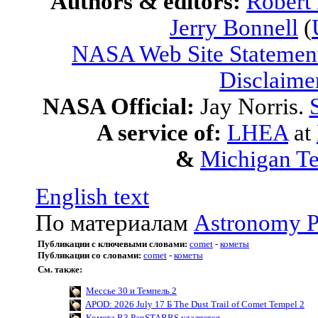
Authors & editors:
Robert
Jerry Bonnell
(
NASA Web Site Statement
Disclaime
NASA Official:
Jay Norris.
A service of:
LHEA
at
&
Michigan Te
English text
По материалам
Astronomy P
Публикации с ключевыми словами:
comet
-
кометы
Публикации со словами:
comet
-
кометы
См. также:
Мессье 30 и Темпель 2
APOD: 2026 July 17 Б The Dust Trail of Comet Tempel 2
Комета R3 PanSTARRS удаляется