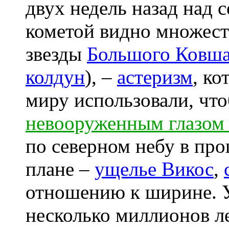
двух недель назад над 
кометой видно множеств
звезды
Большого Ковш
колдун
), –
астеризм
, к
миру использовали, чт
невооруженным глазом 
по северном небу в пр
плане –
ущелье Викос
,
отношению к ширине. У
несколько миллионов л