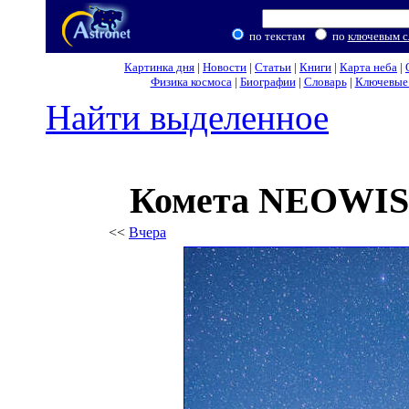
по текстам
по
ключевым с
Картинка дня
|
Новости
|
Статьи
|
Книги
|
Карта неба
|
Физика космоса
|
Биографии
|
Словарь
|
Ключевые 
Найти выделенное
Комета NEOWISE
<<
Вчера