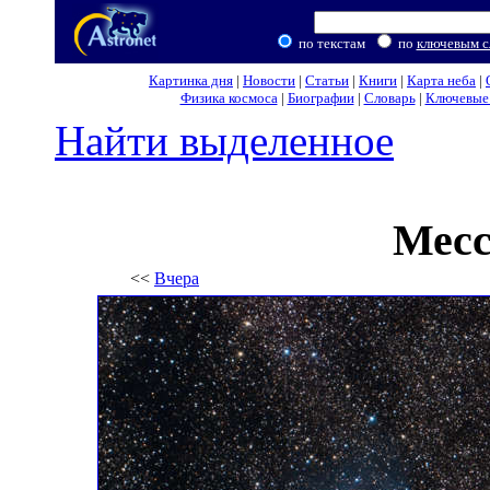
по текстам
по
ключевым с
Картинка дня
|
Новости
|
Статьи
|
Книги
|
Карта неба
|
Физика космоса
|
Биографии
|
Словарь
|
Ключевые 
Найти выделенное
Месс
<<
Вчера