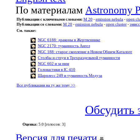
По материалам
Astronomy P
Публикации с ключевыми словами:
M 20
-
emission nebula
-
open clu
Публикации со словами:
M 20
-
emission nebula
-
open cluster
-
эмисс
См. также:
NGC 6188: драконы в Жертвеннике
NGC 2170: туманность Ангел
NGC 188: старое скопление в Новом Общем Каталоге
Столбы и струи в Трехраздельной туманности
NGC 602 и за ним
Головастики в IC 410
Шарплесс 249 и туманность Медуза
Все публикации на ту же тему >>
Обсудить 
Оценка:
5.0 [голосов: 3]
Версия для печати