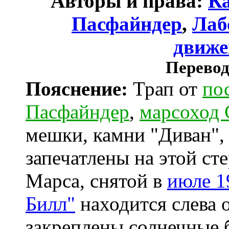
Авторы и права:
Ка
Пасфайндер
,
Лаб
движе
Перевод
Пояснение:
Трап от
по
Пасфайндер
,
марсоход
мешки, камни "Диван"
запечатлены на этой с
Марса, снятой в
июле 1
Билл"
находится слева 
закреплены солнечные 