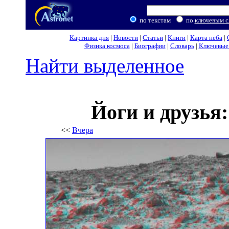
по текстам
по
ключевым с
Картинка дня
|
Новости
|
Статьи
|
Книги
|
Карта неба
|
Физика космоса
|
Биографии
|
Словарь
|
Ключевые 
Найти выделенное
Йоги и друзья
<<
Вчера