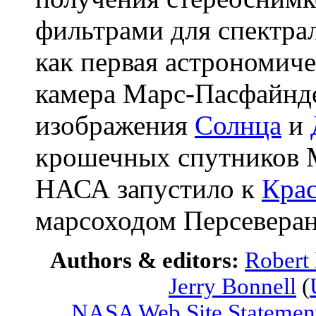
фильтрами для спектра
как первая астрономиче
камера Марс-Пасфайнде
изображения
Солнца
и
крошечных спутников М
НАСА запустило к
Крас
марсоходом Персеверан
Authors & editors:
Robert
Jerry Bonnell
(
NASA Web Site Statement