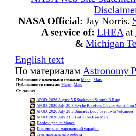
Disclaime
NASA Official:
Jay Norris.
A service of:
LHEA
at
&
Michigan Te
English text
По материалам
Astronomy P
Публикации с ключевыми словами:
Марс
-
Mars
Публикации со словами:
Марс
-
Mars
См. также:
APOD: 2026 August 5 Б Spokes on Saturn's B Ring
APOD: 2026 July 29 Б Psyche Receives Gravity Assist from 
APOD: 2026 July 28 Б Barnards Loop over Twin Volcanoes
APOD: 2026 July 21 Б Turtle Rock on Mars
Пасфайндер на Марсе
Персеверанс: марсианский марафон
Тень марсианского робота