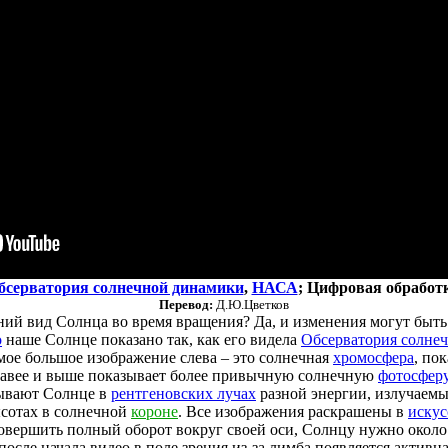
бсерватория солнечной динамики
,
НАСА
; Цифровая обработ
Перевод:
Д.Ю.Цветков
ий вид Солнца во время вращения? Да, и изменения могут быть 
о
наше Солнце показано так, как его видела
Обсерватория солне
амое большое изображение слева – это солнечная
хромосфера
, по
правее и выше показывает более привычную солнечную
фотосфер
ывают Солнце в
рентгеновских лучах
разной энергии, излучаемы
сотах в солнечной
короне
. Все изображения раскрашены в
искус
овершить полный оборот вокруг своей оси, Солнцу нужно около 
после начала видео в поле зрения из-за лимба появляется активн