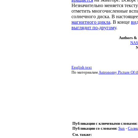
Незначительно меняется текст
отметить многочисленные всп
солнечного диска. В настояще
магнитного цикла
. В конце
ви
выглядит по-другому
.
Authors & 
NASA
N
English text
По материалам
Astronomy Picture Of t
Публикации с ключевыми словами:
Публикации со словами:
Sun
-
Солн
См. также: