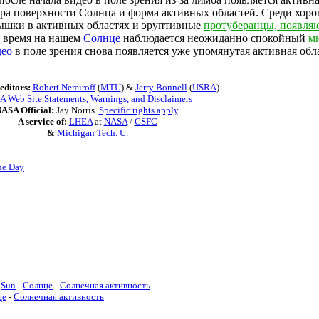
ура поверхности Солнца и форма активных областей. Среди хо
ышки в активных областях и эруптивные
протуберанцы, появля
е время на нашем
Солнце
наблюдается неожиданно спокойный
м
део
в поле зрения снова появляется уже упомянутая активная облас
editors:
Robert Nemiroff
(
MTU
) &
Jerry Bonnell
(
USRA
)
 Web Site Statements, Warnings, and Disclaimers
ASA Official:
Jay Norris.
Specific rights apply
.
A service of:
LHEA
at
NASA
/
GSFC
&
Michigan Tech. U.
he Day
Sun
-
Солнце
-
Солнечная активность
це
-
Солнечная активность