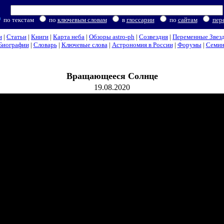
по текстам
по
ключевым словам
в
глоссарии
по
сайтам
пер
и
|
Статьи
|
Книги
|
Карта неба
|
Обзоры astro-ph
|
Созвездия
|
Переменные Звез
Биографии
|
Словарь
|
Ключевые слова
|
Астрономия в России
|
Форумы
|
Семи
Вращающееся Солнце
19.08.2020