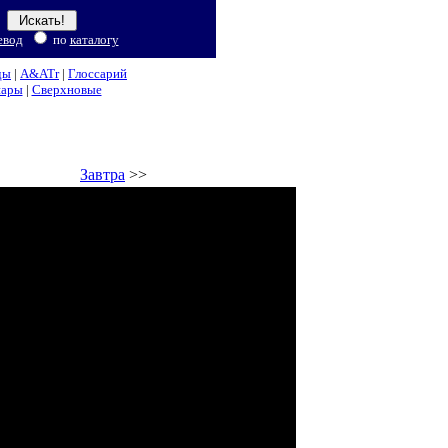
евод
по
каталогу
ды
|
A&ATr
|
Глоссарий
нары
|
Сверхновые
Завтра
>>