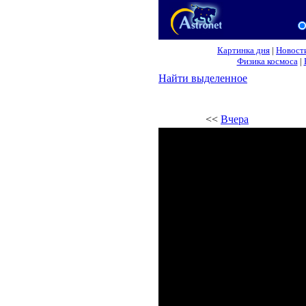
Картинка дня
|
Новост
Физика космоса
|
Найти выделенное
<<
Вчера