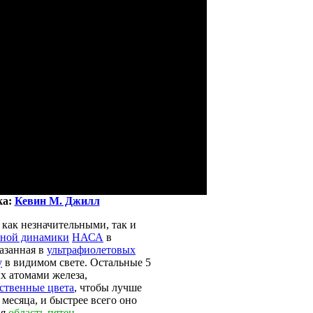
ка:
Кевин М. Джилл
как незначительными, так и
чной динамики
НАСА
в
казанная в
ультрафиолетовых
у
в видимом свете. Остальные 5
х атомами железа,
ственные цвета
, чтобы лучше
месяца, и быстрее всего оно
ая
область пятен
.