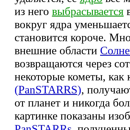
из него
выбрасывается
в
вокруг ядра уменьшаетс
становится короче. Мн
внешние области
Солне
возвращаются через сот
некоторые кометы, как
(PanSTARRS)
, получа
от планет и никогда бо
картинке показаны изо
PanSTARRs
, полученны