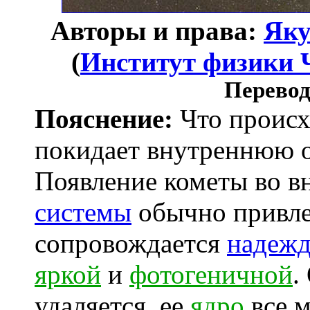
Авторы и права:
Яку
(
Институт физики 
Перевод
Пояснение:
Что происхо
покидает внутреннюю 
Появление кометы во в
системы
обычно привле
сопровождается
надеж
яркой
и
фотогеничной
.
удаляется, ее
ядро
все м