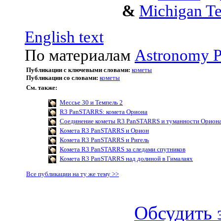
&
Michigan Te
English text
По материалам
Astronomy P
Публикации с ключевыми словами:
кометы
Публикации со словами:
кометы
См. также:
Мессье 30 и Темпель 2
R3 PanSTARRS: комета Ориона
Соединение кометы R3 PanSTARRS и туманности Орион
Комета R3 PanSTARRS и Орион
Комета R3 PanSTARRS и Ригель
Комета R3 PanSTARRS за следами спутников
Комета R3 PanSTARRS над долиной в Гималаях
Все публикации на ту же тему >>
Обсудить 