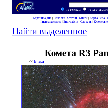
по текстам
по
ключевым с
Картинка дня
|
Новости
|
Статьи
|
Книги
|
Карта неба
|
Физика космоса
|
Биографии
|
Словарь
|
Ключевые 
Найти выделенное
Комета R3 Pa
<<
Вчера