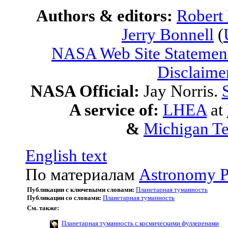
Authors & editors:
Robert
Jerry Bonnell
(
NASA Web Site Statement
Disclaime
NASA Official:
Jay Norris.
A service of:
LHEA
at
&
Michigan Te
English text
По материалам
Astronomy P
Публикации с ключевыми словами:
Планетарная туманность
Публикации со словами:
Планетарная туманность
См. также:
Планетарная туманность с космическими фуллеренами