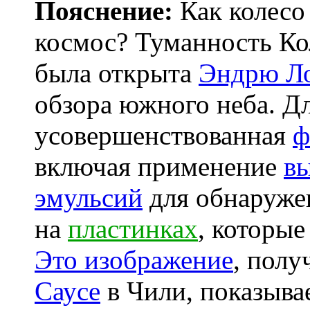
Пояснение:
Как колесо 
космос? Туманность Ко
была открыта
Эндрю Л
обзора южного неба. Дл
усовершенствованная
ф
включая применение
в
эмульсий
для обнаружен
на
пластинках
, которы
Это изображение
, полу
Саусе
в Чили, показыва