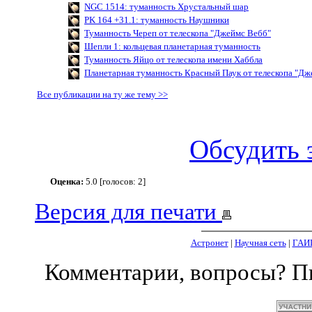
NGC 1514: туманность Хрустальный шар
PK 164 +31.1: туманность Наушники
Туманность Череп от телескопа "Джеймс Вебб"
Шепли 1: кольцевая планетарная туманность
Туманность Яйцо от телескопа имени Хаббла
Планетарная туманность Красный Паук от телескопа "Дж
Все публикации на ту же тему >>
Обсудить 
Оценка:
5.0 [голосов: 2]
Версия для печати
Астронет
|
Научная сеть
|
ГАИ
Комментарии, вопросы? 