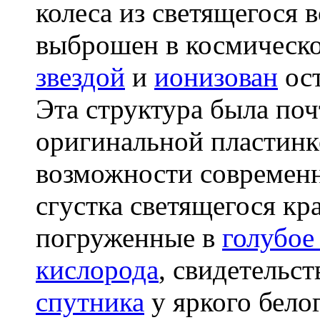
колеса из светящегося 
выброшен в космическ
звездой
и
ионизован
ос
Эта структура была по
оригинальной пластинк
возможности современн
сгустка светящегося кр
погруженные в
голубое
кислорода
, свидетельс
спутника
у яркого белог