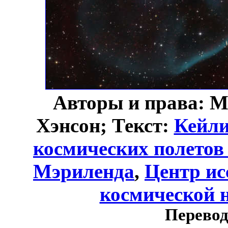
Авторы и права: М
Хэнсон; Текст:
Кейл
космических полетов
Мэриленда
,
Центр ис
космической н
Перевод