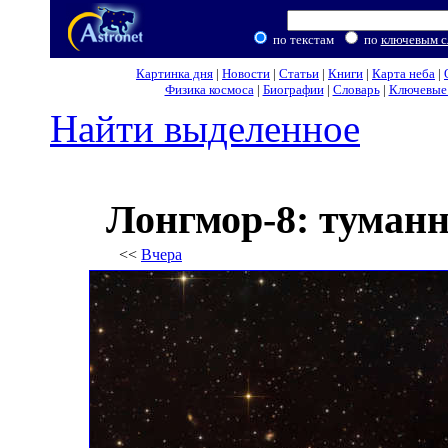
по текстам
по
ключевым с
Картинка дня
|
Новости
|
Статьи
|
Книги
|
Карта неба
|
Физика космоса
|
Биографии
|
Словарь
|
Ключевые 
Найти выделенное
Лонгмор-8: туманн
<<
Вчера