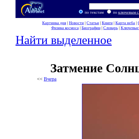
по текстам
по
ключевым с
Картинка дня
|
Новости
|
Статьи
|
Книги
|
Карта неба
|
Физика космоса
|
Биографии
|
Словарь
|
Ключевые 
Найти выделенное
Затмение Солн
<<
Вчера