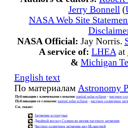
Jerry Bonnell
(
NASA Web Site Statement
Disclaime
NASA Official:
Jay Norris.
A service of:
LHEA
at
&
Michigan Te
English text
По материалам
Astronomy P
Публикации с ключевыми словами:
partial solar eclipse
-
частное со
Публикации со словами:
partial solar eclipse
-
частное солнечное зат
См. также:
Затмение и горгульи
Двойной восход Солнца во время частного затмения
Частное солнечное затмение над Исландией