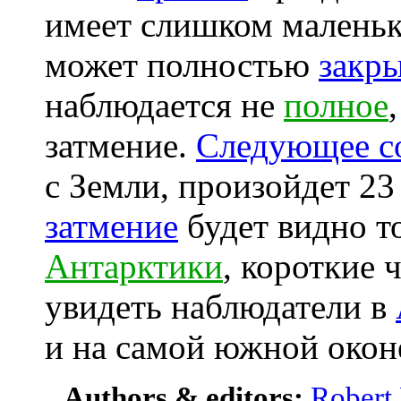
имеет слишком малень
может полностью
закр
наблюдается не
полное
затмение.
Следующее со
с Земли, произойдет 23
затмение
будет видно т
Антарктики
, короткие 
увидеть наблюдатели в
и на самой южной око
Authors & editors:
Robert