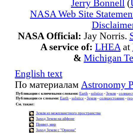
Jerry Bonnell
(
NASA Web Site Statement
Disclaime
NASA Official:
Jay Norris.
A service of:
LHEA
at
&
Michigan Te
English text
По материалам
Astronomy P
Публикации с ключевыми словами:
Earth
-
solstice
-
Земля
-
солнцес
Публикации со словами:
Earth
-
solstice
-
Земля
-
солнцестояние
-
ге
См. также:
Земля из межпланетного пространства
Заход Земли на айфоне
Привет, мир
Заход Земли с "Ориона"