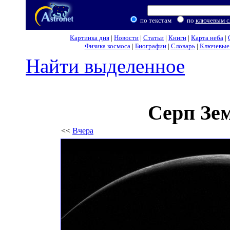
по текстам
по
ключевым с
Картинка дня
|
Новости
|
Статьи
|
Книги
|
Карта неба
|
Физика космоса
|
Биографии
|
Словарь
|
Ключевые 
Найти выделенное
Серп Зе
<<
Вчера