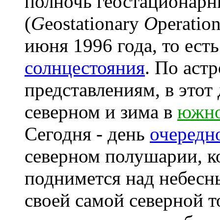
полночь геостационар
(
G
eostationary
O
peratio
июня 1996 года, то есть
солнцестояния
. По аст
представлениям, в этот
северном и зима в
южн
Сегодня - день
очередн
северном полушарии, к
поднимется над небесн
своей самой северной т