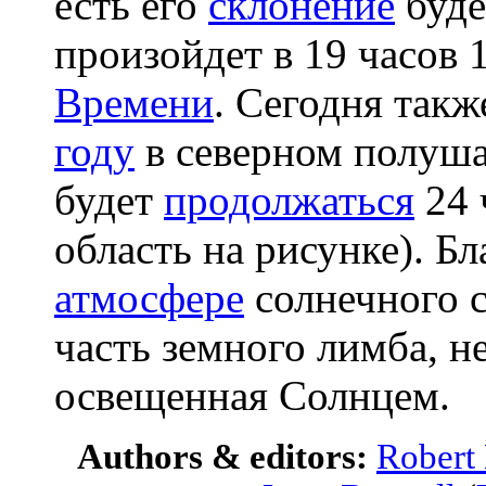
есть его
склонение
буде
произойдет в 19 часов 
Времени
. Сегодня так
году
в северном полуш
будет
продолжаться
24 
область на рисунке). Б
атмосфере
солнечного с
часть земного лимба, н
освещенная Солнцем.
Authors & editors:
Robert