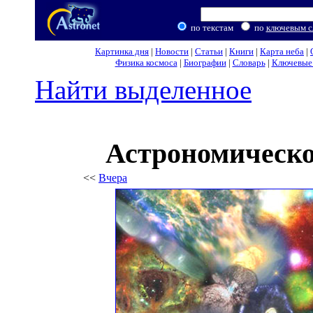
по текстам
по
ключевым с
Картинка дня
|
Новости
|
Статьи
|
Книги
|
Карта неба
|
Физика космоса
|
Биографии
|
Словарь
|
Ключевые 
Найти выделенное
Астрономическо
<<
Вчера