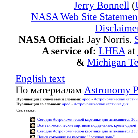
Jerry Bonnell
(
NASA Web Site Statement
Disclaime
NASA Official:
Jay Norris.
A service of:
LHEA
at
&
Michigan Te
English text
По материалам
Astronomy P
Публикации с ключевыми словами:
apod
-
Астрономическая картин
Публикации со словами:
apod
-
Астрономическая картинка дня
См. также:
Сегодня Астрономической картинке дня исполняется 30 
Все эти космические картинки поддельные, кроме одной
Сегодня Астрономической картинке дня исполняется 25 
Поиск сокровищ на картине "Звездная ночь"