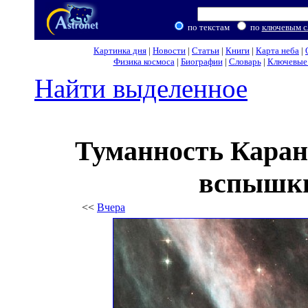
по текстам
по
ключевым с
Картинка дня
|
Новости
|
Статьи
|
Книги
|
Карта неба
|
Физика космоса
|
Биографии
|
Словарь
|
Ключевые 
Найти выделенное
Туманность Каран
вспышки
<<
Вчера