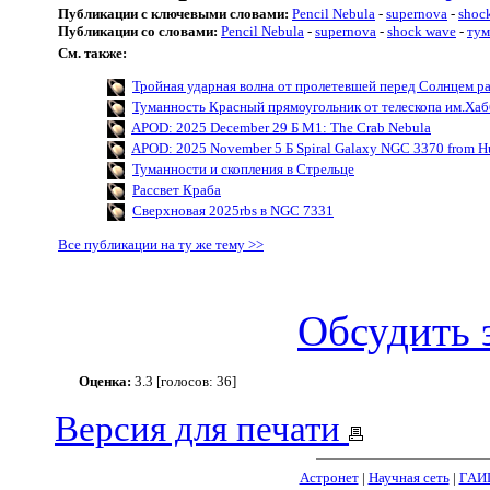
Публикации с ключевыми словами:
Pencil Nebula
-
supernova
-
shoc
Публикации со словами:
Pencil Nebula
-
supernova
-
shock wave
-
тум
См. также:
Тройная ударная волна от пролетевшей перед Солнцем р
Туманность Красный прямоугольник от телескопа им.Хаб
APOD: 2025 December 29 Б M1: The Crab Nebula
APOD: 2025 November 5 Б Spiral Galaxy NGC 3370 from H
Туманности и скопления в Стрельце
Рассвет Краба
Сверхновая 2025rbs в NGC 7331
Все публикации на ту же тему >>
Обсудить 
Оценка:
3.3 [голосов: 36]
Версия для печати
Астронет
|
Научная сеть
|
ГАИ