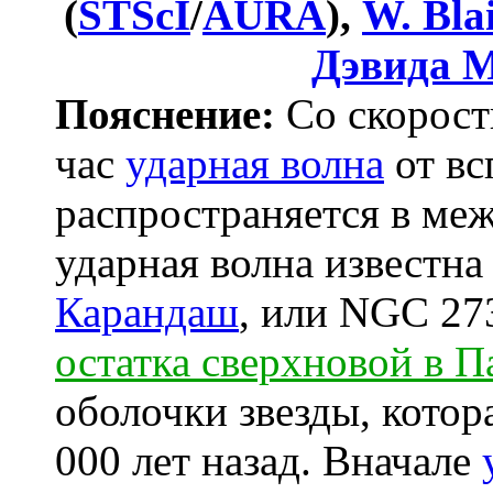
(
STScI
/
AURA
),
W. Bla
Дэвида 
Пояснение:
Со скорост
час
ударная волна
от в
распространяется в меж
ударная волна известн
Карандаш
, или NGC 273
остатка сверхновой в П
оболочки звезды, котор
000 лет назад. Вначале