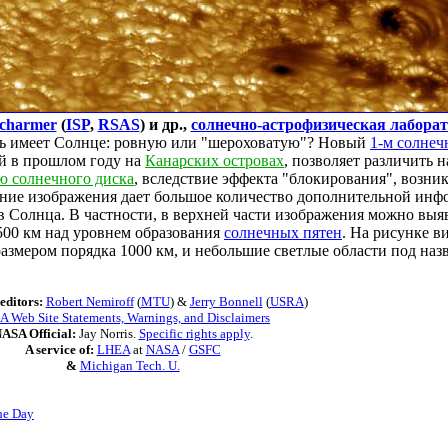
Scharmer
(
ISP
,
RSAS
) и др.,
солнечно-астрофизическая лаборат
ь имеет Солнце: ровную или "шероховатую"? Новый
1-м солнеч
й в прошлом году на
Канарских островах
, позволяет различить 
ю солнечного диска
, вследствие эффекта "блокирования", возник
ние изображения дает большое количество дополнительной инф
в Солнца. В частности, в верхней части изображения можно вы
500 км над уровнем образования
солнечных пятен
. На рисунке в
размером порядка 1000 км, и небольшие светлые области под на
editors:
Robert Nemiroff
(
MTU
) &
Jerry Bonnell
(
USRA
)
 Web Site Statements, Warnings, and Disclaimers
ASA Official:
Jay Norris.
Specific rights apply
.
A service of:
LHEA
at
NASA
/
GSFC
&
Michigan Tech. U.
he Day