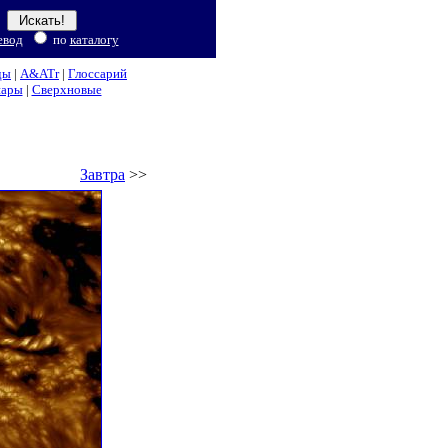
евод
по
каталогу
ды
|
A&ATr
|
Глоссарий
нары
|
Сверхновые
Завтра
>>