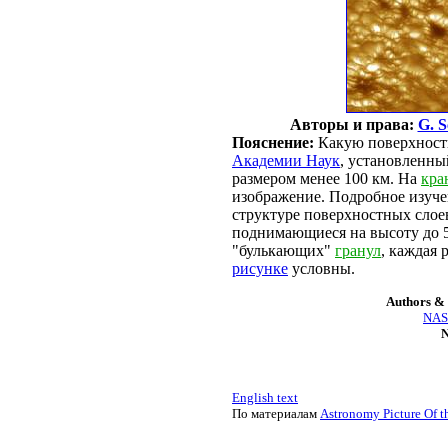
Авторы и права:
G. 
Пояснение:
Какую поверхност
Академии Наук
, установленны
размером менее 100 км. На
кра
изображение. Подробное изуче
структуре поверхностных слое
поднимающиеся на высоту до 
"булькающих"
гранул
, каждая 
рисунке
условны.
Authors & 
NASA
N
English text
По материалам
Astronomy Picture Of t