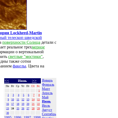
ория Lockheed-Martin
ный телескоп шведской
на
поверхности Солнца
детали с
ает реальное трех
мерное
ормации о вертикальной
явить
светлые "мостики"
,
идны также сотни
званием
факелы
. Цвета на
Январь
<<
>>
Июнь
Февраль
Пн
Вт
Ср
Чт
Пт
Сб
Вс
Март
1
Апрель
2
3
4
5
6
7
8
Май
9
10
11
12
13
14
15
Июнь
16
17
18
19
20
21
22
Июль
23
24
25
26
27
28
29
Август
30
Сентябрь
1995
1996
1997
1998