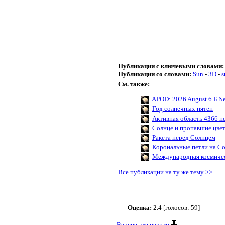
Публикации с ключевыми словами:
Публикации со словами:
Sun
-
3D
-
s
См. также:
APOD: 2026 August 6 Б New
Год солнечных пятен
Активная область 4366 п
Солнце и пропавшие цве
Ракета перед Солнцем
Корональные петли на С
Международная космичес
Все публикации на ту же тему >>
Оценка:
2.4 [голосов: 59]
Версия для печати