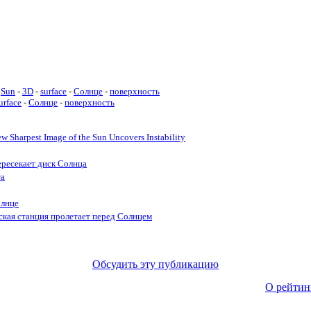
Sun
-
3D
-
surface
-
Солнце
-
поверхность
urface
-
Солнце
-
поверхность
 Sharpest Image of the Sun Uncovers Instability
ересекает диск Солнца
та
олнце
кая станция пролетает перед Солнцем
Обсудить эту публикацию
О рейтин