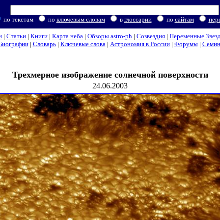
по текстам
по
ключевым словам
в
глоссарии
по
сайтам
пер
и
|
Статьи
|
Книги
|
Карта неба
|
Обзоры astro-ph
|
Созвездия
|
Переменные Звез
Биографии
|
Словарь
|
Ключевые слова
|
Астрономия в России
|
Форумы
|
Семи
Трехмерное изображение солнечной поверхности
24.06.2003