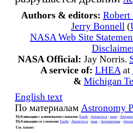
Authors & editors:
Robert
Jerry Bonnell
(
NASA Web Site Statement
Disclaime
NASA Official:
Jay Norris.
A service of:
LHEA
at
&
Michigan Te
English text
По материалам
Astronomy P
Публикации с ключевыми словами:
Earth
-
Antarctica
-
map
-
Антарк
Публикации со словами:
Earth
-
Antarctica
-
map
-
Антарктика
-
Анта
См. также: