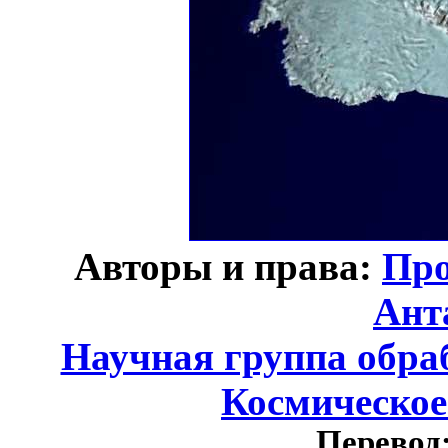
Авторы и права:
Про
Ант
Научная группа обра
Космическое
Перевод