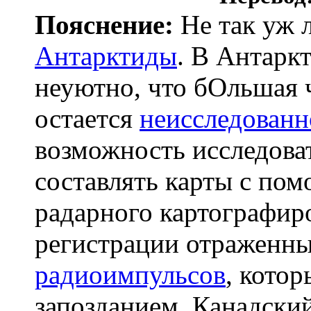
Пояснение:
Не так уж л
Антарктиды
. В Антарк
неуютно, что бОльшая ч
остается
неисследованн
возможность исследоват
составлять карты с п
радарного картографир
регистрации отраженны
радиоимпульсов
, кото
запозданием. Канадски