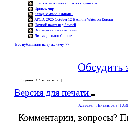
Земля из межпланетного пространства
Привет, мир
Заход Земли с "Ориона"
APOD: 2025 October 12 Б All the Water on Europa
Ночной полет над Землей
Вся вода на планете Земля
Два мира, одно Солнце
Все публикации на ту же тему >>
Обсудить 
Оценка:
3.2 [голосов: 93]
Версия для печати
Астронет
|
Научная сеть
|
ГАИ
Комментарии, вопросы? 