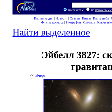
по текстам
по
ключевым с
Картинка дня
|
Новости
|
Статьи
|
Книги
|
Карта неба
|
Физика космоса
|
Биографии
|
Словарь
|
Ключевые 
Найти выделенное
Эйбелл 3827: с
гравита
<<
Вчера