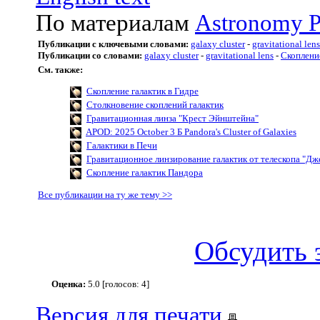
По материалам
Astronomy P
Публикации с ключевыми словами:
galaxy cluster
-
gravitational lens
Публикации со словами:
galaxy cluster
-
gravitational lens
-
Скоплени
См. также:
Скопление галактик в Гидре
Столкновение скоплений галактик
Гравитационная линза "Крест Эйнштейна"
APOD: 2025 October 3 Б Pandora's Cluster of Galaxies
Галактики в Печи
Гравитационное линзирование галактик от телескопа "Д
Скопление галактик Пандора
Все публикации на ту же тему >>
Обсудить 
Оценка:
5.0 [голосов: 4]
Версия для печати