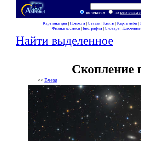
по текстам
по
ключевым с
Картинка дня
|
Новости
|
Статьи
|
Книги
|
Карта неба
|
Физика космоса
|
Биографии
|
Словарь
|
Ключевые 
Найти выделенное
Скопление 
<<
Вчера