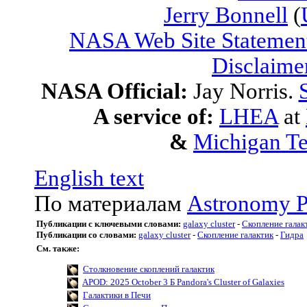
Jerry Bonnell
(
NASA Web Site Statement
Disclaime
NASA Official:
Jay Norris.
A service of:
LHEA
at
&
Michigan Te
English text
По материалам
Astronomy P
Публикации с ключевыми словами:
galaxy cluster
-
Скопление галак
Публикации со словами:
galaxy cluster
-
Скопление галактик
-
Гидра
См. также:
Столкновение скоплений галактик
APOD: 2025 October 3 Б Pandora's Cluster of Galaxies
Галактики в Печи