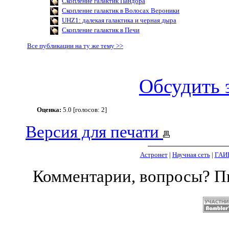
Скопление галактик Пандора
Скопление галактик в Волосах Вероники
UHZ1: далекая галактика и черная дыра
Скопление галактик в Печи
Все публикации на ту же тему >>
Обсудить 
Оценка:
5.0 [голосов: 2]
Версия для печати
Астронет
|
Научная сеть
|
ГАИ
Комментарии, вопросы? 