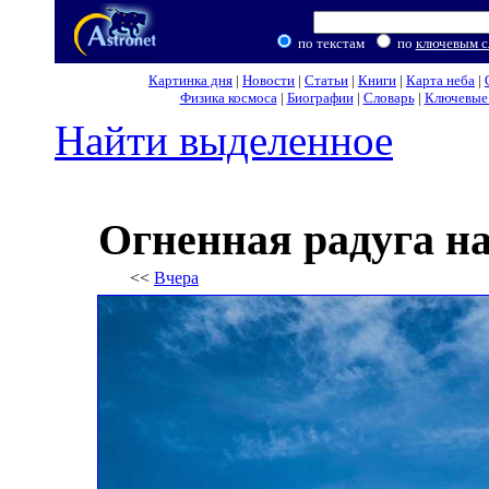
по текстам
по
ключевым с
Картинка дня
|
Новости
|
Статьи
|
Книги
|
Карта неба
|
Физика космоса
|
Биографии
|
Словарь
|
Ключевые 
Найти выделенное
Огненная радуга н
<<
Вчера