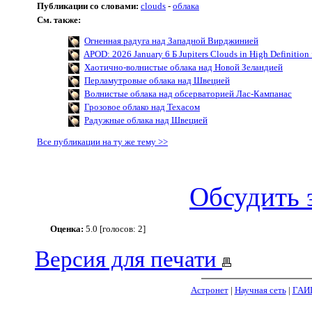
Публикации со словами:
clouds
-
облака
См. также:
Огненная радуга над Западной Вирджинией
APOD: 2026 January 6 Б Jupiters Clouds in High Definition
Хаотично-волнистые облака над Новой Зеландией
Перламутровые облака над Швецией
Волнистые облака над обсерваторией Лас-Кампанас
Грозовое облако над Техасом
Радужные облака над Швецией
Все публикации на ту же тему >>
Обсудить 
Оценка:
5.0 [голосов: 2]
Версия для печати
Астронет
|
Научная сеть
|
ГАИ