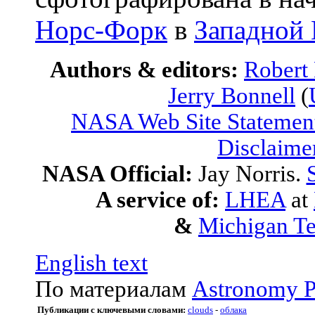
Норс-Форк
в
Западной
Authors & editors:
Robert
Jerry Bonnell
(
NASA Web Site Statement
Disclaime
NASA Official:
Jay Norris.
A service of:
LHEA
at
&
Michigan Te
English text
По материалам
Astronomy P
Публикации с ключевыми словами:
clouds
-
облака