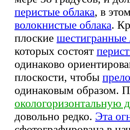
перистые облака
, в это
волокнистые облака
. К
плоские
шестигранные 
которых состоят
перист
одинаково ориентиров
плоскости, чтобы
прело
одинаковым образом. 
окологоризонтальную д
довольно редко.
Эта ог
сфотографирована в нач