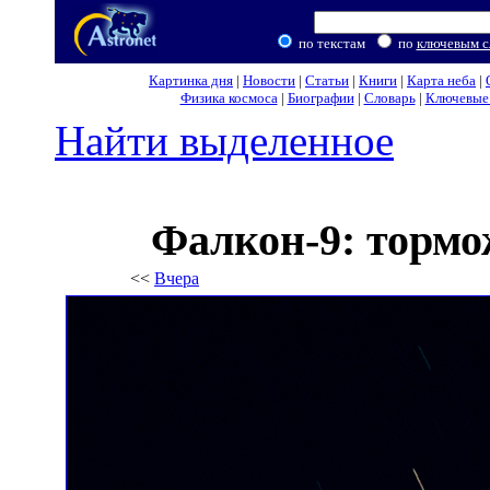
по текстам
по
ключевым с
Картинка дня
|
Новости
|
Статьи
|
Книги
|
Карта неба
|
Физика космоса
|
Биографии
|
Словарь
|
Ключевые 
Найти выделенное
Фалкон-9: тормо
<<
Вчера