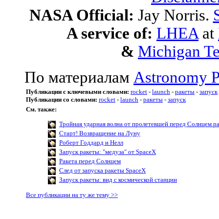
NASA Official:
Jay Norris.
A service of:
LHEA
at
&
Michigan Te
По материалам
Astronomy P
Публикации с ключевыми словами:
rocket
-
launch
-
ракеты
-
запуск
Публикации со словами:
rocket
-
launch
-
ракеты
-
запуск
См. также:
Тройная ударная волна от пролетевшей перед Солнцем р
Старт! Возвращение на Луну
Роберт Годдард и Нелл
Запуск ракеты: "медуза" от SpaceX
Ракета перед Солнцем
След от запуска ракеты SpaceX
Запуск ракеты: вид с космической станции
Все публикации на ту же тему >>