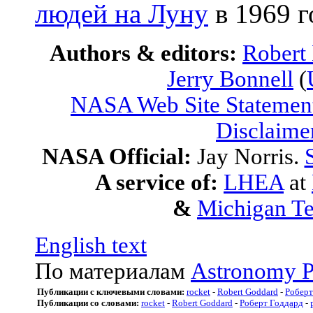
людей на Луну
в 1969 г
Authors & editors:
Robert
Jerry Bonnell
(
NASA Web Site Statement
Disclaime
NASA Official:
Jay Norris.
A service of:
LHEA
at
&
Michigan Te
English text
По материалам
Astronomy P
Публикации с ключевыми словами:
rocket
-
Robert Goddard
-
Роберт
Публикации со словами:
rocket
-
Robert Goddard
-
Роберт Годдард
-