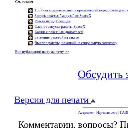
См. также:
Тройная ударная волна от пролетевшей перед Солнцем р
Запуск ракеты: "медуза" от SpaceX
Ракета перед Солнцем
След от запуска ракеты SpaceX
Камин с ракетным двигателем
Затмение ракетой на закате
Выхлоп ракеты, похожий на спиральную галактику
Все публикации на ту же тему >>
Обсудить 
Версия для печати
Астронет
|
Научная сеть
|
ГАИ
Комментарии, вопросы? 