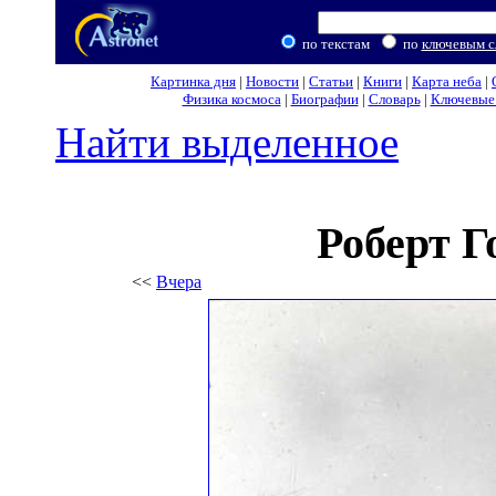
по текстам
по
ключевым с
Картинка дня
|
Новости
|
Статьи
|
Книги
|
Карта неба
|
Физика космоса
|
Биографии
|
Словарь
|
Ключевые 
Найти выделенное
Роберт Г
<<
Вчера