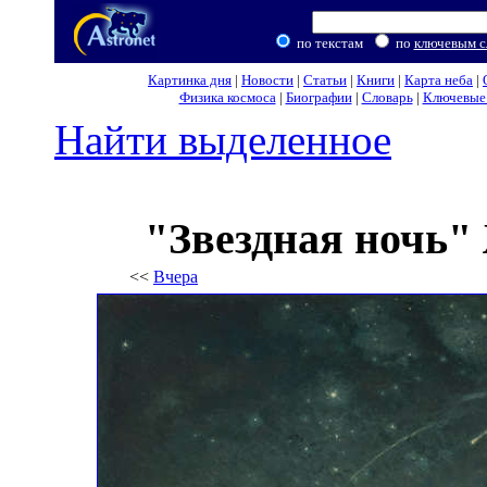
по текстам
по
ключевым с
Картинка дня
|
Новости
|
Статьи
|
Книги
|
Карта неба
|
Физика космоса
|
Биографии
|
Словарь
|
Ключевые 
Найти выделенное
"Звездная ночь"
<<
Вчера