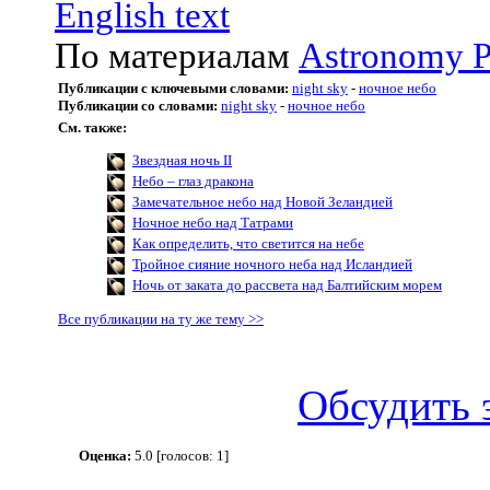
English text
По материалам
Astronomy P
Публикации с ключевыми словами:
night sky
-
ночное небо
Публикации со словами:
night sky
-
ночное небо
См. также:
Звездная ночь II
Небо – глаз дракона
Замечательное небо над Новой Зеландией
Ночное небо над Татрами
Как определить, что светится на небе
Тройное сияние ночного неба над Исландией
Ночь от заката до рассвета над Балтийским морем
Все публикации на ту же тему >>
Обсудить 
Оценка:
5.0 [голосов: 1]