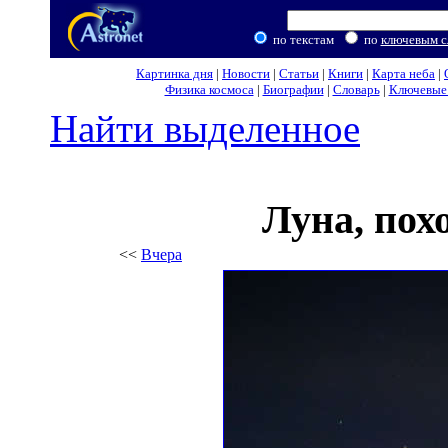
по текстам
по
ключевым с
Картинка дня
|
Новости
|
Статьи
|
Книги
|
Карта неба
|
Физика космоса
|
Биографии
|
Словарь
|
Ключевые 
Найти выделенное
Луна, пох
<<
Вчера