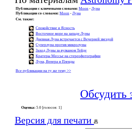
Публикации с ключевыми словами:
Moon
-
Луна
Публикации со словами:
Moon
-
Луна
См. также:
Спокойствие и Ясность
Восточное море на западе Луны
Дневная Луна встречается с Вечерней звездой
Суперлуна против микролуны
Заход Луны за вулканом Тейде
Кратеры Мессье на стереофотографии
Луна, Венера и Плеяды
Все публикации на ту же тему >>
Обсудить 
Оценка:
5.0 [голосов: 1]
Версия для печати