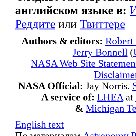
английском языке в:
И
Реддите
или
Твиттере
Authors & editors:
Robert
Jerry Bonnell
(
NASA Web Site Statement
Disclaime
NASA Official:
Jay Norris.
A service of:
LHEA
at
&
Michigan Te
English text
По материалам
Astronomy P