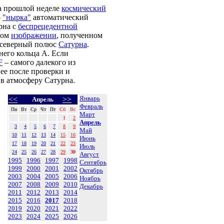
На прошлой неделе
космический
о
"нырка"
автоматический
рна с
беспрецедентной
том
изображении
, полученном
 северный полюс
Сатурна
.
него кольца А. Если
F
– самого далекого из
ее после проверки и
в атмосферу Сатурна.
Январь
<<
>>
Апрель
Февраль
Пн
Вт
Ср
Чт
Пт
Сб
Вс
Март
1
2
Апрель
3
4
5
6
7
8
9
Май
10
11
12
13
14
15
16
Июнь
17
18
19
20
21
22
23
Июль
24
25
26
27
28
29
30
Август
1995
1996
1997
1998
Сентябрь
1999
2000
2001
2002
Октябрь
2003
2004
2005
2006
Ноябрь
2007
2008
2009
2010
Декабрь
2011
2012
2013
2014
2015
2016
2017
2018
2019
2020
2021
2022
2023
2024
2025
2026