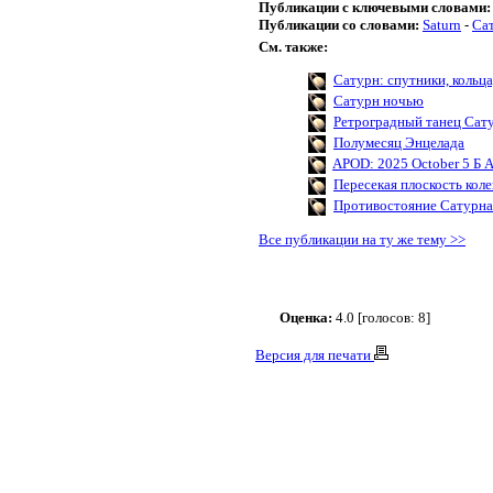
Публикации с ключевыми словами:
Публикации со словами:
Saturn
-
Са
См. также:
Сатурн: спутники, кольца
Сатурн ночью
Ретроградный танец Сат
Полумесяц Энцелада
APOD: 2025 October 5 Б A
Пересекая плоскость кол
Противостояние Сатурна
Все публикации на ту же тему >>
Оценка:
4.0 [голосов: 8]
Версия для печати