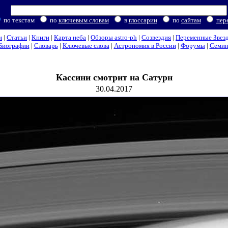
по текстам
по
ключевым словам
в
глоссарии
по
сайтам
пер
и
|
Статьи
|
Книги
|
Карта неба
|
Обзоры astro-ph
|
Созвездия
|
Переменные Звез
Биографии
|
Словарь
|
Ключевые слова
|
Астрономия в России
|
Форумы
|
Семи
Кассини смотрит на Сатурн
30.04.2017