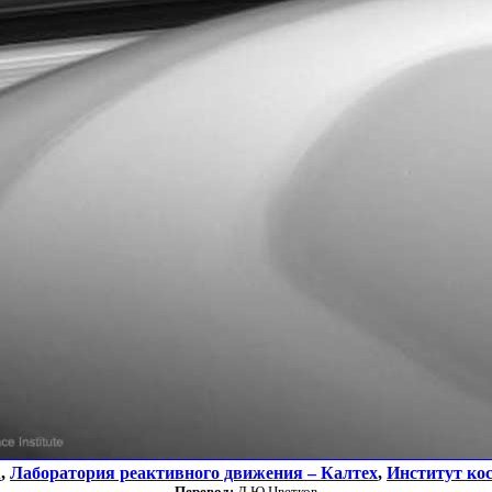
А
,
Лаборатория реактивного движения – Калтех
,
Институт ко
Перевод:
Д.Ю.Цветков