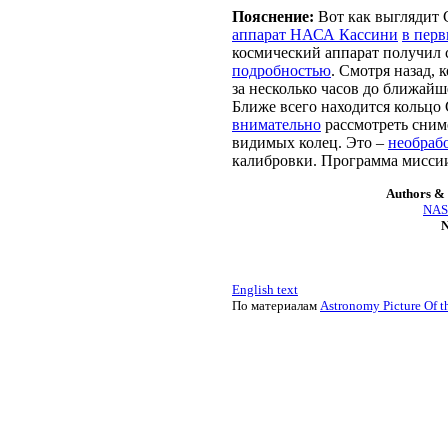
Пояснение:
Вот как выглядит 
аппарат НАСА Кассини
в перв
космический аппарат получил 
подробностью
. Смотря назад,
за несколько часов до ближай
Ближе всего находится кольцо 
внимательно
рассмотреть сним
видимых колец. Это –
необраб
калибровки. Программа мисси
Authors & 
NASA
N
English text
По материалам
Astronomy Picture Of t