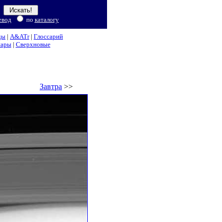
евод
по
каталогу
ды
|
A&ATr
|
Глоссарий
нары
|
Сверхновые
Завтра
>>