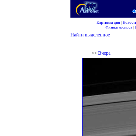
Картинка дня
|
Новост
Физика космоса
|
Найти выделенное
<<
Вчера