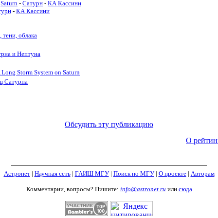
Saturn
-
Сатурн
-
КА Кассини
турн
-
КА Кассини
, тени, облака
урна и Нептуна
 Long Storm System on Saturn
ец Сатурна
Обсудить эту публикацию
О рейтин
Астронет
|
Научная сеть
|
ГАИШ МГУ
|
Поиск по МГУ
|
О проекте
|
Авторам
Комментарии, вопросы? Пишите:
info@astronet.ru
или
сюда