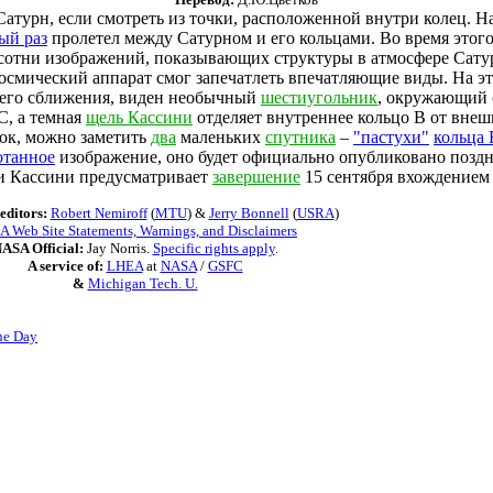
Сатурн, если смотреть из точки, расположенной внутри колец. 
ый раз
пролетел между Сатурном и его кольцами. Во время этог
сотни изображений, показывающих структуры в атмосфере Сату
 космический аппарат смог запечатлеть впечатляющие виды. На э
шего сближения, виден необычный
шестиугольник
, окружающий
С, а темная
щель Кассини
отделяет внутреннее кольцо В от внеш
ок, можно заметить
два
маленьких
спутника
–
"пастухи"
кольца 
отанное
изображение, оно будет официально опубликовано поздн
и Кассини предусматривает
завершение
15 сентября вхождением 
editors:
Robert Nemiroff
(
MTU
) &
Jerry Bonnell
(
USRA
)
 Web Site Statements, Warnings, and Disclaimers
ASA Official:
Jay Norris.
Specific rights apply
.
A service of:
LHEA
at
NASA
/
GSFC
&
Michigan Tech. U.
he Day