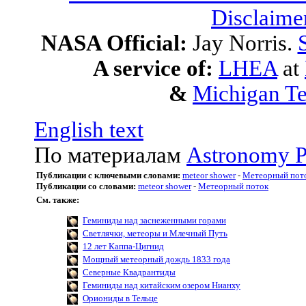
Disclaime
NASA Official:
Jay Norris.
A service of:
LHEA
at
&
Michigan Te
English text
По материалам
Astronomy P
Публикации с ключевыми словами:
meteor shower
-
Метеорный пот
Публикации со словами:
meteor shower
-
Метеорный поток
См. также:
Геминиды над заснеженными горами
Светлячки, метеоры и Млечный Путь
12 лет Каппа-Цигнид
Мощный метеорный дождь 1833 года
Северные Квадрантиды
Геминиды над китайским озером Нианху
Ориониды в Тельце