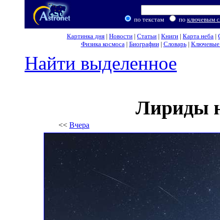
по текстам
по
ключевым с
Картинка дня
|
Новости
|
Статьи
|
Книги
|
Карта неба
|
Физика космоса
|
Биографии
|
Словарь
|
Ключевые 
Найти выделенное
Лириды н
<<
Вчера