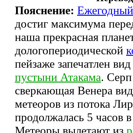
Пояснение:
Ежегодны
достиг максимума перед
наша прекрасная планет
дологопериодической
к
пейзаже запечатлен вид
пустыни Атакама
. Сер
сверкающая Венера вид
метеоров из потока Ли
продолжалась 5 часов в 
Метеоры вылетают из
р