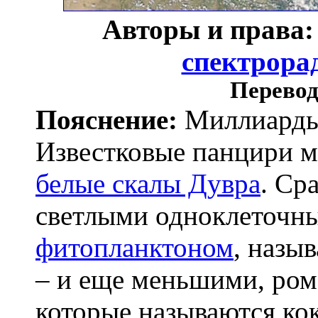
Авторы и права
спектрора
Перевод
Пояснение:
Миллиарды 
Известковые панцири 
белые скалы Дувра
. Ср
светлыми одноклеточн
фитопланктоном
, назы
– и еще меньшими, ро
которые называются ко