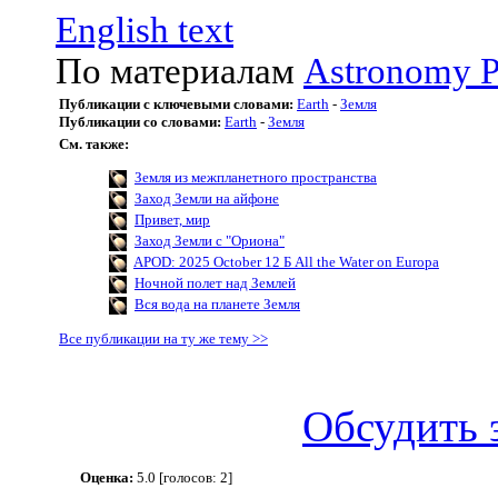
English text
По материалам
Astronomy P
Публикации с ключевыми словами:
Earth
-
Земля
Публикации со словами:
Earth
-
Земля
См. также:
Земля из межпланетного пространства
Заход Земли на айфоне
Привет, мир
Заход Земли с "Ориона"
APOD: 2025 October 12 Б All the Water on Europa
Ночной полет над Землей
Вся вода на планете Земля
Все публикации на ту же тему >>
Обсудить 
Оценка:
5.0 [голосов: 2]