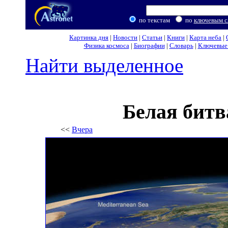
по текстам
по
ключевым с
Картинка дня
|
Новости
|
Статьи
|
Книги
|
Карта неба
|
Физика космоса
|
Биографии
|
Словарь
|
Ключевые 
Найти выделенное
Белая битв
<<
Вчера