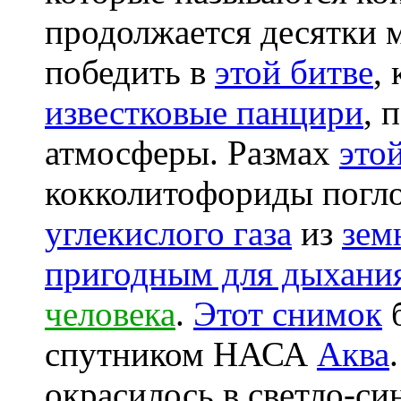
продолжается десятки 
победить в
этой битве
,
известковые панцири
, 
атмосферы. Размах
это
кокколитофориды погл
углекислого газа
из
зем
пригодным для дыхани
человека
.
Этот снимок
б
спутником НАСА
Аква
окрасилось в светло-си