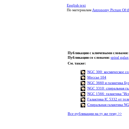
English text
По материалам
Astronomy Picture Of t
Публикации с ключевыми словами:
Публикации со словами:
spiral gala
См. также:
NGC 300: космическое со
Мессье 104
NGC 3660 и галактика Бу
NGC 3310: спиральная га
NGC 1566: галактика "Ис
Галактика IC 5332 от те
Спиральная галактика NG
Все публикации на ту же тему >>