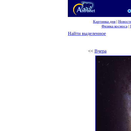
Картинка дня
|
Новост
Физика космоса
|
Найти выделенное
<<
Вчера