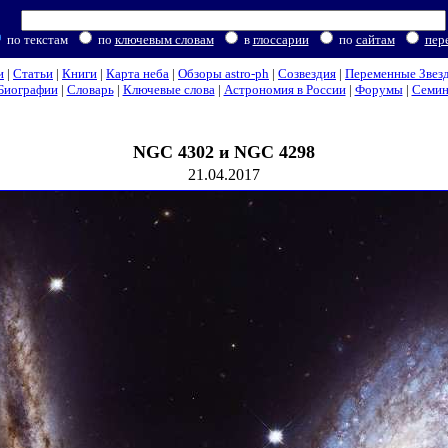
по текстам
по
ключевым словам
в
глоссарии
по
сайтам
пер
и
|
Статьи
|
Книги
|
Карта неба
|
Обзоры astro-ph
|
Созвездия
|
Переменные Звез
Биографии
|
Словарь
|
Ключевые слова
|
Астрономия в России
|
Форумы
|
Семи
NGC 4302 и NGC 4298
21.04.2017