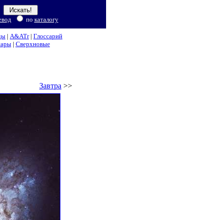
евод
по
каталогу
ды
|
A&ATr
|
Глоссарий
нары
|
Сверхновые
Завтра
>>