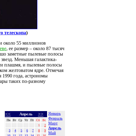
о телескопа
)
ии около 55 миллионов
еве
, ее размер – около 87 тысяч
ошо заметные пылевые полосы
 звезд. Меньшая галактика-
ти плашмя, и пылевые полосы
рком желтоватом ядре. Отмечая
я 1990 года, астрономы
ары таких по-разному
Январь
<<
>>
Апрель
Февраль
Пн
Вт
Ср
Чт
Пт
Сб
Вс
Март
1
2
Апрель
3
4
5
6
7
8
9
Май
10
11
12
13
14
15
16