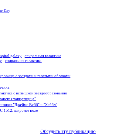
he Day
spiral galaxy
-
спиральная галактика
xy
-
спиральная галактика
кровище с звездами и газовыми облаками
рчина
лактика с вспышкой звездообразования
панская танцовщица"
лескопов "Джеймс Вебб" и "Хаббл"
C 1512: широкое поле
Обсудить эту публикацию