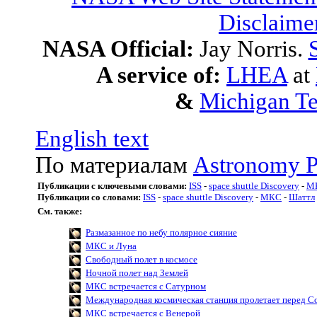
Disclaime
NASA Official:
Jay Norris.
A service of:
LHEA
at
&
Michigan Te
English text
По материалам
Astronomy P
Публикации с ключевыми словами:
ISS
-
space shuttle Discovery
-
М
Публикации со словами:
ISS
-
space shuttle Discovery
-
МКС
-
Шаттл
См. также:
Размазанное по небу полярное сияние
МКС и Луна
Свободный полет в космосе
Ночной полет над Землей
МКС встречается с Сатурном
Международная космическая станция пролетает перед С
МКС встречается с Венерой