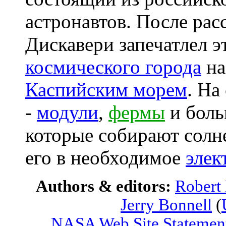
астронавтов. После рас
Дискавери запечатлел э
космического города
на
Каспийским морем
. На
-
модули
,
фермы
и бол
которые собирают солн
его в необходимое
элек
Authors & editors:
Robert
Jerry Bonnell
(
NASA Web Site Statement