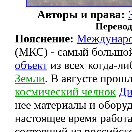
Авторы и права:
Перевод
Пояснение:
Междунаро
(МКС) - самый больш
объект
из всех когда-л
Земли
. В августе прош
космический челнок
Ди
нее материалы и обору
настоящее время работ
состоящий из российск