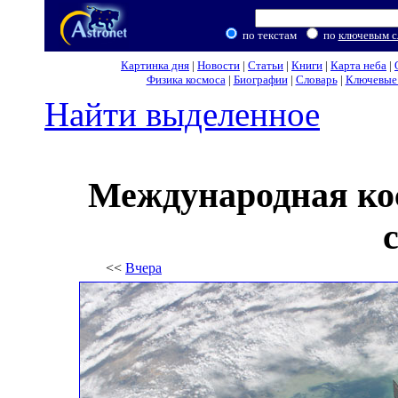
по текстам
по
ключевым с
Картинка дня
|
Новости
|
Статьи
|
Книги
|
Карта неба
|
Физика космоса
|
Биографии
|
Словарь
|
Ключевые 
Найти выделенное
Международная ко
<<
Вчера