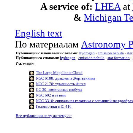
A service of:
LHEA
at
&
Michigan Te
English text
По материалам
Astronomy P
Публикации с ключевыми словами:
hydrogen
-
emission nebula
-
sta
Публикации со словами:
hydrogen
-
emission nebula
-
star formation
-
См. также:
The Large Magellanic Cloud
NGC 6188: драконы в Жертвеннике
NGC 2170: туманность Ангел
CG 30: кометарные глобулы
NGC 602 и за ним
NGC 3310: спиральная галактика с вспышкой звездообра
Головастики в IC 410
Все публикации на ту же тему >>