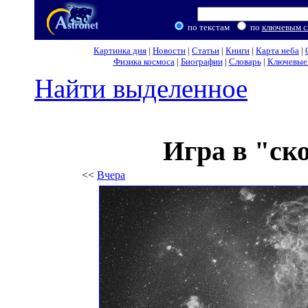
по текстам
по
ключевым с
Картинка дня
|
Новости
|
Статьи
|
Книги
|
Карта неба
|
Физика космоса
|
Биографии
|
Словарь
|
Ключевые 
Найти выделенное
Игра в "ск
<<
Вчера