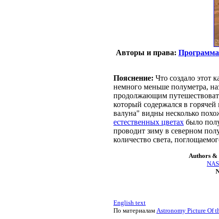
Авторы и права:
Программа 
Пояснение:
Что создало этот к
немного меньше полуметра, н
продолжающим путешествоват
который содержался в горячей
валуна" видны несколько похо
естественных цветах
было полу
проводит зиму в северном полу
количество света, поглощаемо
Authors & 
NASA
N
English text
По материалам
Astronomy Picture Of t