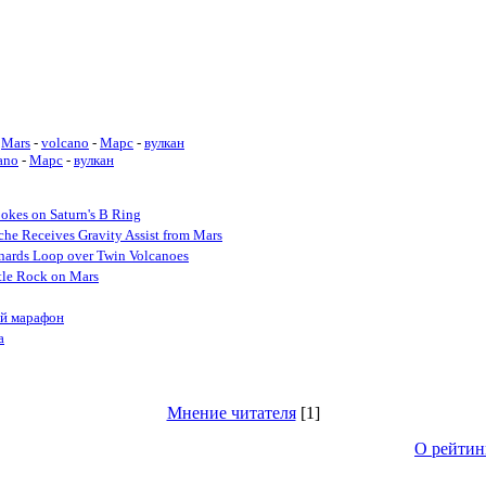
Mars
-
volcano
-
Марс
-
вулкан
ano
-
Марс
-
вулкан
okes on Saturn's B Ring
he Receives Gravity Assist from Mars
nards Loop over Twin Volcanoes
tle Rock on Mars
ий марафон
а
Мнение читателя
[1]
О рейтин