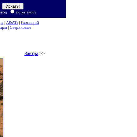
евод
по
каталогу
ды
|
A&ATr
|
Глоссарий
нары
|
Сверхновые
Завтра
>>