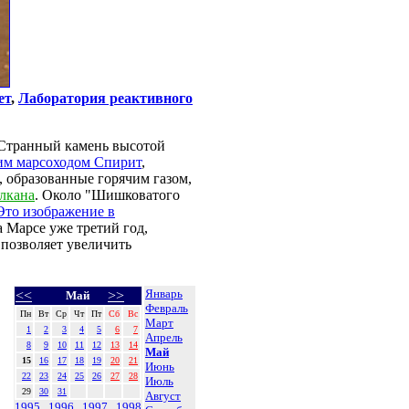
ет
,
Лаборатория реактивного
 Странный камень высотой
им марсоходом Спирит
,
, образованные горячим газом,
улкана
. Около "Шишковатого
Это изображение в
а Марсе уже третий год,
 позволяет увеличить
Январь
<<
>>
Май
Февраль
Пн
Вт
Ср
Чт
Пт
Сб
Вс
Март
1
2
3
4
5
6
7
Апрель
8
9
10
11
12
13
14
Май
15
16
17
18
19
20
21
Июнь
22
23
24
25
26
27
28
Июль
29
30
31
Август
1995
1996
1997
1998