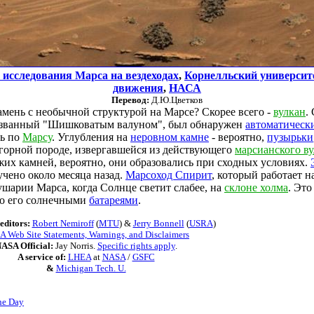
исследования Марса на вездеходах
,
Корнелльский университ
движения
,
НАСА
Перевод:
Д.Ю.Цветков
амень с необычной структурой на Марсе? Скорее всего -
вулкан
.
азванный "Шишковатым валуном", был обнаружен
автоматическ
ь по
Марсу
. Углубления на
неровном камне
- вероятно,
пузырьки
 горной породе, извергавшейся из действующего
марсианского в
жих камней, вероятно, они образовались при сходных условиях.
чено около месяца назад.
Марсоход Спирит
, который работает н
шарии Марса, когда Солнце светит слабее, на
склоне холма
. Это
го его солнечными
батареями
.
editors:
Robert Nemiroff
(
MTU
) &
Jerry Bonnell
(
USRA
)
 Web Site Statements, Warnings, and Disclaimers
ASA Official:
Jay Norris.
Specific rights apply
.
A service of:
LHEA
at
NASA
/
GSFC
&
Michigan Tech. U.
he Day