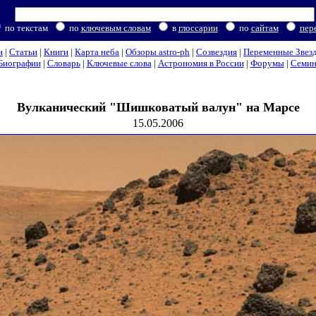
по текстам
по
ключевым словам
в
глоссарии
по
сайтам
пер
и
|
Статьи
|
Книги
|
Карта неба
|
Обзоры astro-ph
|
Созвездия
|
Переменные Звез
Биографии
|
Словарь
|
Ключевые слова
|
Астрономия в России
|
Форумы
|
Семи
Вулканический "Шишковатый валун" на Марсе
15.05.2006