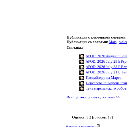
Публикации с ключевыми словами:
Публикации со словами:
Mars
-
volc
См. также:
APOD: 2026 August 5 Б Sp
APOD: 2026 July 29 Б Psyc
APOD: 2026 July 28 Б Bar
APOD: 2026 July 21 Б Tur
Пасфайндер на Марсе
Персеверанс: марсианск
Тень марсианского робот
Все публикации на ту же тему >>
Оценка:
3.2 [голосов: 17]
Версия для печати