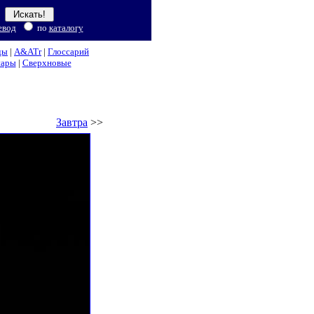
евод
по
каталогу
ды
|
A&ATr
|
Глоссарий
нары
|
Сверхновые
Завтра
>>