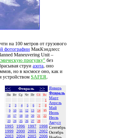
чти на 100 метров от грузового
ой фотографии
МакКэндлесс
anned Maneuvering Unit –
смическую прогулку"
без
брасывая струи
азота
, оно
ммов, но в космосе оно, как и
ым устройством
SAFER
.
Январь
<<
>>
Февраль
Февраль
Пн
Вт
Ср
Чт
Пт
Сб
Вс
Март
1
Апрель
2
3
4
5
6
7
8
Май
9
10
11
12
13
14
15
Июнь
16
17
18
19
20
21
22
Июль
23
24
25
26
27
28
Август
1995
1996
1997
1998
Сентябрь
1999
2000
2001
2002
Октябрь
2003
2004
2005
2006
Ноябрь