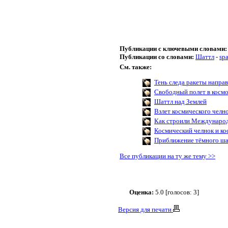
Публикации с ключевыми словами:
Публикации со словами:
Шаттл
-
spa
См. также:
Тень следа ракеты направ
Свободный полет в косм
Шаттл над Землей
Взлет космического челн
Как строили Междунаро
Космический челнок и ко
Приближение тёмного ша
Все публикации на ту же тему >>
Оценка:
5.0 [голосов: 3]
Версия для печати