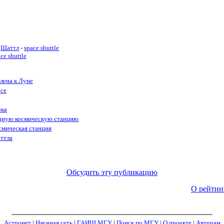
Шаттл
-
space shuttle
ce shuttle
лена к Луне
осе
ока
дную космическую станцию
смическая станция
ттла
Обсудить эту публикацию
О рейтин
Астронет
|
Научная сеть
|
ГАИШ МГУ
|
Поиск по МГУ
|
О проекте
|
Авторам