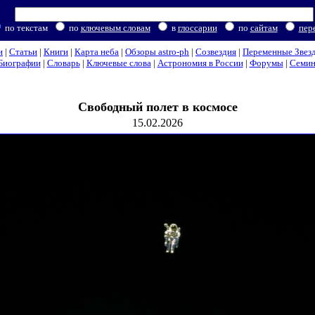
по текстам
по
ключевым словам
в
глоссарии
по
сайтам
пер
и
|
Статьи
|
Книги
|
Карта неба
|
Обзоры astro-ph
|
Созвездия
|
Переменные Звез
Биографии
|
Словарь
|
Ключевые слова
|
Астрономия в России
|
Форумы
|
Семи
Свободный полет в космосе
15.02.2026