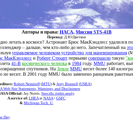
Авторы и права:
НАСА
,
Миссия STS-41B
Перевод:
Д.Ю.Цветков
дно летать в космосе? Астронавт Брюс МакКэндлесс удалился по
елленджер – дальше, чем кто-либо до него. Запечатленный на
эт
ользуя
управляемое человеком устройство для маневрирования
(M
с МакКэндлесс
и
Роберт Стюарт
первыми
совершили
такую
"ко
олета
41-B
космического челнока
в
1984
году.
MMU
работает, вы
 возвращении спутников. На
Земле
MMU
весит более 140 килогра
го не весит. В 2001 году MMU было заменено ранцевым ракетн
editors:
Robert Nemiroff
(
MTU
) &
Jerry Bonnell
(
USRA
)
 Web Site Statements, Warnings, and Disclaimers
ASA Official:
Jay Norris.
Specific rights apply
.
A service of:
LHEA
at
NASA
/
GSFC
&
Michigan Tech. U.
he Day