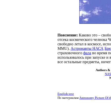
Пояснение:
Каково это – свобо
отсека космического челнока Ч
свободно летал в космосе, исп
MMU).
Астронавты НАСА
Брю
страховочного
фала
во время п
использовалось при запуске и
все остальные предметы, ниче
Authors & 
NASA
N
English text
По материалам
Astronomy Picture Of t