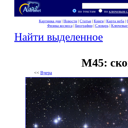
по текстам
по
ключевым с
Картинка дня
|
Новости
|
Статьи
|
Книги
|
Карта неба
|
Физика космоса
|
Биографии
|
Словарь
|
Ключевые 
Найти выделенное
M45: ск
<<
Вчера