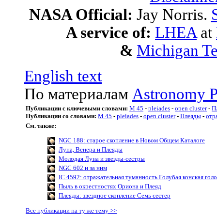
NASA Official:
Jay Norris.
A service of:
LHEA
at
&
Michigan Te
English text
По материалам
Astronomy P
Публикации с ключевыми словами:
M 45
-
pleiades
-
open cluster
-
П
Публикации со словами:
M 45
-
pleiades
-
open cluster
-
Плеяды
-
отр
См. также:
NGC 188: старое скопление в Новом Общем Каталоге
Луна, Венера и Плеяды
Молодая Луна и звезды-сестры
NGC 602 и за ним
IC 4592: отражательная туманность Голубая конская голо
Пыль в окрестностях Ориона и Плеяд
Плеяды: звездное скопление Семь сестер
Все публикации на ту же тему >>