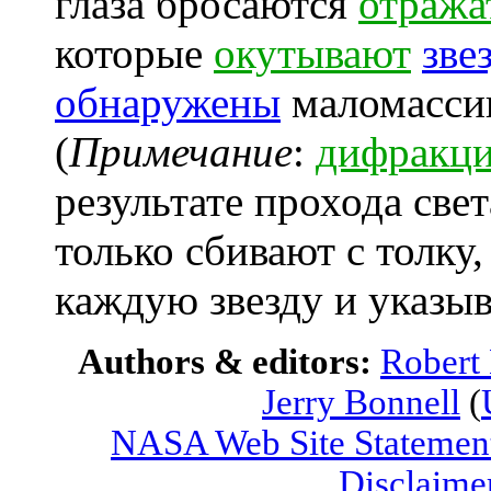
глаза бросаются
отража
которые
окутывают
зве
обнаружены
маломасси
(
Примечание
:
дифракци
результате прохода свет
только сбивают с толку,
каждую звезду и указыв
Authors & editors:
Robert
Jerry Bonnell
(
NASA Web Site Statement
Disclaime