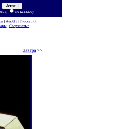
евод
по
каталогу
ды
|
A&ATr
|
Глоссарий
нары
|
Сверхновые
Завтра
>>