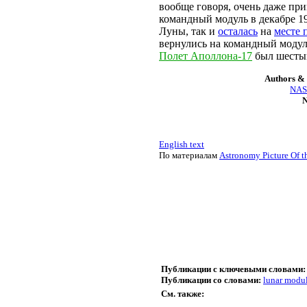
вообще говоря, очень даже пр
командный модуль в декабре 19
Луны, так и
осталась
на
месте 
вернулись на командный моду
Полет Аполлона-17
был шестым
Authors & 
NASA
N
English text
По материалам
Astronomy Picture Of t
Публикации с ключевыми словами:
Публикации со словами:
lunar modu
См. также: