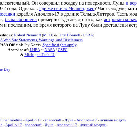
ивлекательный. Он совершил посадку на поверхность Луны
и ве
72 года. Однако...
Где же сейчас Челленджер
? Часть модуля, кот
посадки
корабля Аполлон-17 в долине Тельца-Литтров. Часть мод
ль,
была сброшена
примерно туда же, до того, как
астронавты нач
 и последним, во время которого на Луну были доставлены аст
editors:
Robert Nemiroff
(
MTU
) &
Jerry Bonnell
(
USRA
)
 Web Site Statements, Warnings, and Disclaimers
ASA Official:
Jay Norris.
Specific rights apply
.
A service of:
LHEA
at
NASA
/
GSFC
&
Michigan Tech. U.
he Day
lunar module
-
Apollo 17
-
spacecraft
-
Луна
-
Аполлон-17
-
лунный модуль
le
-
Apollo 17
-
spacecraft
-
Луна
-
Аполлон-17
-
лунный модуль