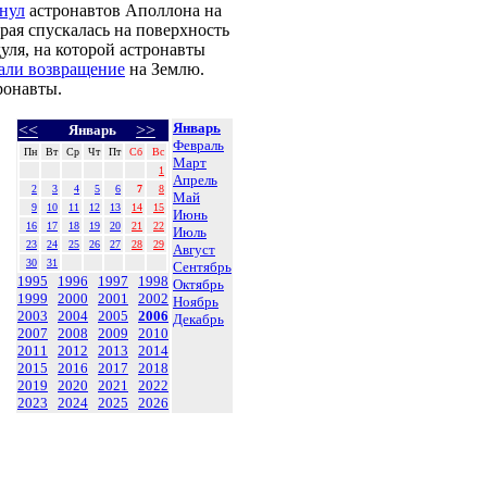
рнул
астронавтов Аполлона на
орая спускалась на поверхность
уля, на которой астронавты
али возвращение
на Землю.
ронавты.
Январь
<<
>>
Январь
Февраль
Пн
Вт
Ср
Чт
Пт
Сб
Вс
Март
1
Апрель
2
3
4
5
6
7
8
Май
9
10
11
12
13
14
15
Июнь
16
17
18
19
20
21
22
Июль
23
24
25
26
27
28
29
Август
30
31
Сентябрь
1995
1996
1997
1998
Октябрь
1999
2000
2001
2002
Ноябрь
2003
2004
2005
2006
Декабрь
2007
2008
2009
2010
2011
2012
2013
2014
2015
2016
2017
2018
2019
2020
2021
2022
2023
2024
2025
2026