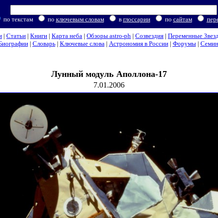
по текстам
по
ключевым словам
в
глоссарии
по
сайтам
пер
и
|
Статьи
|
Книги
|
Карта неба
|
Обзоры astro-ph
|
Созвездия
|
Переменные Звез
Биографии
|
Словарь
|
Ключевые слова
|
Астрономия в России
|
Форумы
|
Семи
Лунный модуль Аполлона-17
7.01.2006