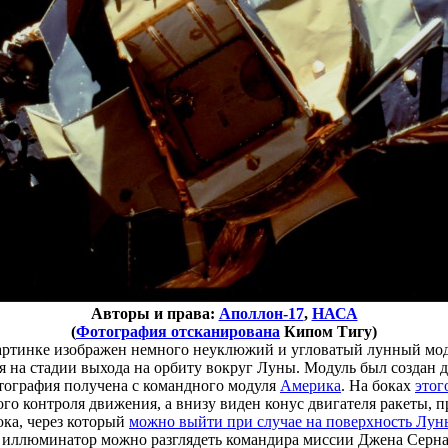
Авторы и права:
Аполлон-17
,
НАСА
(
Фотография отсканирована
Кипом Тигу)
ртинке изображен немного неуклюжий и угловатый лунный мод
ся на стадии выхода на орбиту вокруг Луны. Модуль был создан 
тография получена с командного модуля
Америка
. На боках
этог
ого контроля движения, а внизу виден конус двигателя ракеты, 
ка, через который
можно выйти при случае на поверхность Лун
 иллюминатор можно разглядеть командира миссии Джена Сернан