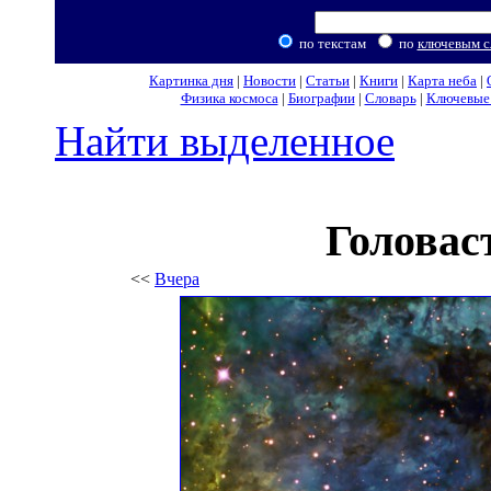
по текстам
по
ключевым с
Картинка дня
|
Новости
|
Статьи
|
Книги
|
Карта неба
|
Физика космоса
|
Биографии
|
Словарь
|
Ключевые 
Найти выделенное
Головас
<<
Вчера