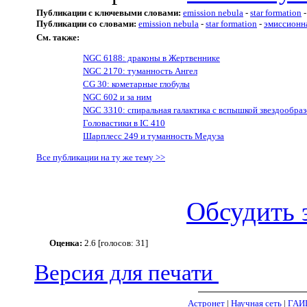
Публикации с ключевыми словами:
emission nebula
-
star formation
Публикации со словами:
emission nebula
-
star formation
-
эмиссионн
См. также:
NGC 6188: драконы в Жертвеннике
NGC 2170: туманность Ангел
CG 30: кометарные глобулы
NGC 602 и за ним
NGC 3310: спиральная галактика с вспышкой звездообра
Головастики в IC 410
Шарплесс 249 и туманность Медуза
Все публикации на ту же тему >>
Обсудить 
Оценка:
2.6 [голосов: 31]
Версия для печати
Астронет
|
Научная сеть
|
ГАИ