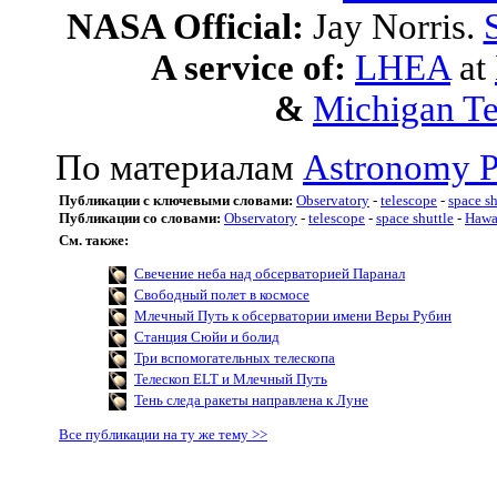
NASA Official:
Jay Norris.
A service of:
LHEA
at
&
Michigan Te
По материалам
Astronomy P
Публикации с ключевыми словами:
Observatory
-
telescope
-
space sh
Публикации со словами:
Observatory
-
telescope
-
space shuttle
-
Hawa
См. также:
Свечение неба над обсерваторией Паранал
Свободный полет в космосе
Млечный Путь к обсерватории имени Веры Рубин
Станция Сюйи и болид
Три вспомогательных телескопа
Телескоп ELT и Млечный Путь
Тень следа ракеты направлена к Луне
Все публикации на ту же тему >>