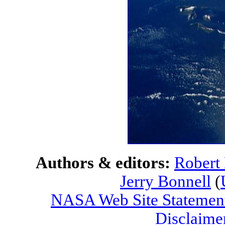
Authors & editors:
Robert
Jerry Bonnell
(
NASA Web Site Statement
Disclaime