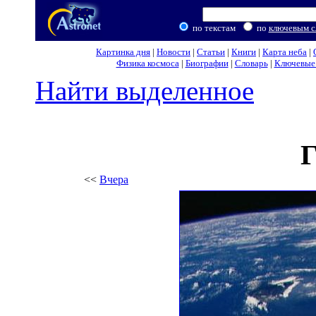
по текстам
по
ключевым с
Картинка дня
|
Новости
|
Статьи
|
Книги
|
Карта неба
|
Физика космоса
|
Биографии
|
Словарь
|
Ключевые 
Найти выделенное
Г
<<
Вчера