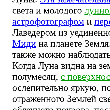
света и молодого
лунно
астрофотографом
и
пер
Лаведером из уединен
Миди
на планете Земля
также можно наблюдать
Когда Луна видна на зе
полумесяц,
с поверхно
ослепительно яркую, п
отраженного Землей све
облачного покрова, по