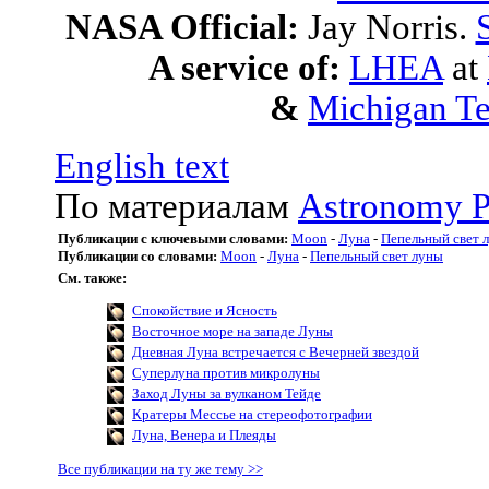
NASA Official:
Jay Norris.
A service of:
LHEA
at
&
Michigan Te
English text
По материалам
Astronomy P
Публикации с ключевыми словами:
Moon
-
Луна
-
Пепельный свет 
Публикации со словами:
Moon
-
Луна
-
Пепельный свет луны
См. также:
Спокойствие и Ясность
Восточное море на западе Луны
Дневная Луна встречается с Вечерней звездой
Суперлуна против микролуны
Заход Луны за вулканом Тейде
Кратеры Мессье на стереофотографии
Луна, Венера и Плеяды
Все публикации на ту же тему >>