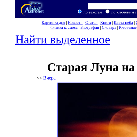
по текстам
по
ключевым с
Картинка дня
|
Новости
|
Статьи
|
Книги
|
Карта неба
|
Физика космоса
|
Биографии
|
Словарь
|
Ключевые 
Найти выделенное
Старая Луна на
<<
Вчера