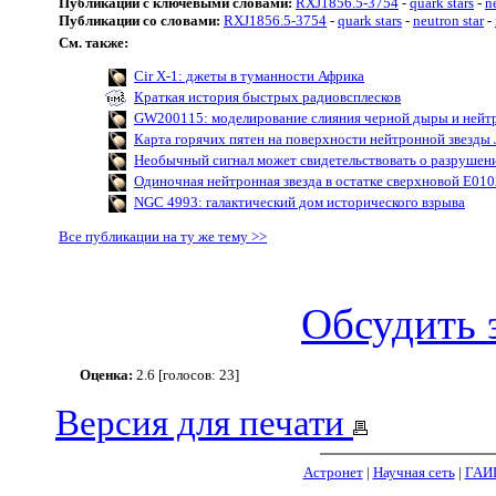
Публикации с ключевыми словами:
RXJ1856.5-3754
-
quark stars
-
n
Публикации со словами:
RXJ1856.5-3754
-
quark stars
-
neutron star
-
См. также:
Cir X-1: джеты в туманности Африка
Краткая история быстрых радиовсплесков
GW200115: моделирование слияния черной дыры и нейт
Карта горячих пятен на поверхности нейтронной звезды
Необычный сигнал может свидетельствовать о разрушен
Одиночная нейтронная звезда в остатке сверхновой Е010
NGC 4993: галактический дом исторического взрыва
Все публикации на ту же тему >>
Обсудить 
Оценка:
2.6 [голосов: 23]
Версия для печати
Астронет
|
Научная сеть
|
ГАИ