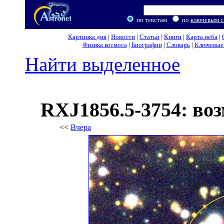
по текстам
по
ключевым с
Картинка дня
|
Новости
|
Статьи
|
Книги
|
Карта неба
|
Физика космоса
|
Биографии
|
Словарь
|
Ключевые 
Найти выделенное
RXJ1856.5-3754: воз
<<
Вчера