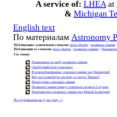
A service of:
LHEA
at
&
Michigan Te
English text
По материалам
Astronomy P
Публикации с ключевыми словами:
space shuttle
-
полярное сияние
Публикации со словами:
space shuttle
-
полярное сияние
-
Дискавери
См. также:
Размазанное по небу полярное сияние
Свободный полет в космосе
В зеленой компании: северное сияние над Норвегией
Вид на Солнечную систему от зонда "Паркер"
Новогодние северные сияния
Полярное сияние вокруг северного полюса Сатурна
Разноцветное полярное сияние над Новой Зеландией
Все публикации на ту же тему >>