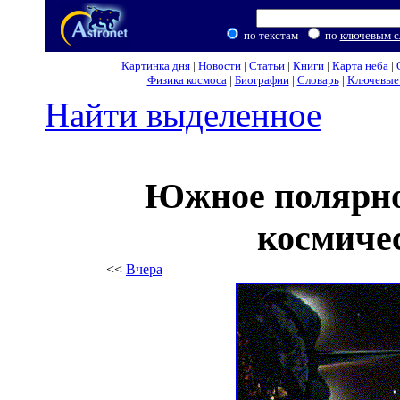
по текстам
по
ключевым с
Картинка дня
|
Новости
|
Статьи
|
Книги
|
Карта неба
|
Физика космоса
|
Биографии
|
Словарь
|
Ключевые 
Найти выделенное
Южное полярно
космиче
<<
Вчера