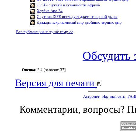
Cir X-1: джеты в туманности Африка
Хербиг-Аро 24
Спутник IXPE исследует джет от черной дыры
Дважды искривленный мир двойных черных дыр
Все публикации на ту же тему >>
Обсудить 
Оценка:
2.4 [голосов: 37]
Версия для печати
Астронет
|
Научная сеть
|
ГАИ
Комментарии, вопросы? 