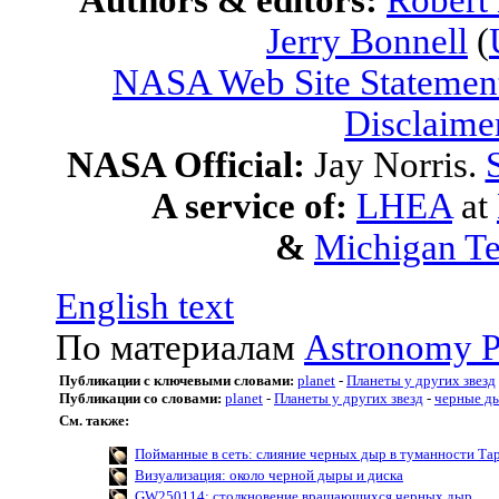
Authors & editors:
Robert
Jerry Bonnell
(
NASA Web Site Statement
Disclaime
NASA Official:
Jay Norris.
A service of:
LHEA
at
&
Michigan Te
English text
По материалам
Astronomy P
Публикации с ключевыми словами:
planet
-
Планеты у других звезд
Публикации со словами:
planet
-
Планеты у других звезд
-
черные д
См. также:
Пойманные в сеть: слияние черных дыр в туманности Та
Визуализация: около черной дыры и диска
GW250114: столкновение вращающихся черных дыр