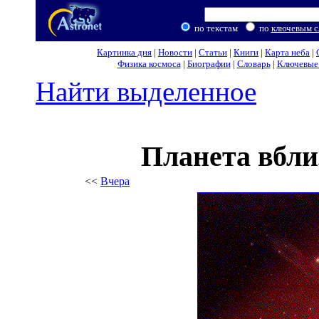
по текстам
по
ключевым с
Картинка дня
|
Новости
|
Статьи
|
Книги
|
Карта неба
|
Физика космоса
|
Биографии
|
Словарь
|
Ключевые 
Найти выделенное
Планета вбли
<<
Вчера