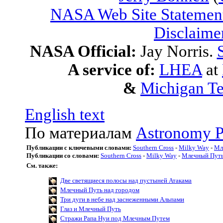
NASA Web Site Statement
Disclaime
NASA Official:
Jay Norris.
A service of:
LHEA
at
&
Michigan Te
English text
По материалам
Astronomy P
Публикации с ключевыми словами:
Southern Cross
-
Milky Way
-
Мл
Публикации со словами:
Southern Cross
-
Milky Way
-
Млечный Пут
См. также:
Две светящиеся полосы над пустыней Атакама
Млечный Путь над городом
Три дуги в небе над заснеженными Альпами
Глаз и Млечный Путь
Стражи Рапа Нуи под Млечным Путем