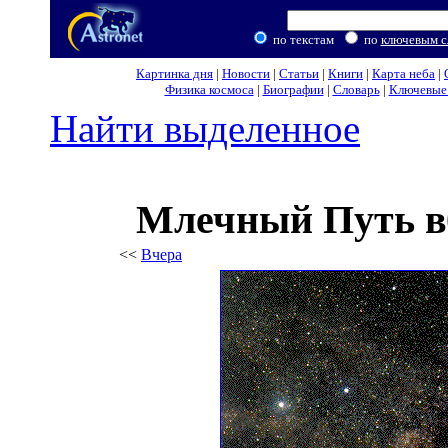
по текстам
по
ключевым с
Картинка дня
|
Новости
|
Статьи
|
Книги
|
Карта неба
|
Физика космоса
|
Биографии
|
Словарь
|
Ключевые 
Найти выделенное
Млечный Путь в
<<
Вчера