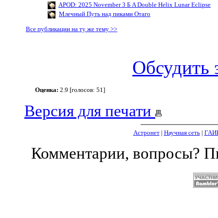
APOD: 2025 November 3 Б A Double Helix Lunar Eclipse
Млечный Путь над пиками Отаго
Все публикации на ту же тему >>
Обсудить 
Оценка:
2.9 [голосов: 51]
Версия для печати
Астронет
|
Научная сеть
|
ГАИ
Комментарии, вопросы? 