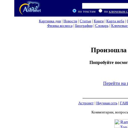
по текстам
по
ключевым с
Картинка дня
|
Новости
|
Статьи
|
Книги
|
Карта неба
|
Физика космоса
|
Биографии
|
Словарь
|
Ключевые 
Произошла 
Попробуйте посмо
Перейти на 
Астронет
|
Научная сеть
|
ГАИ
Комментарии, вопрос