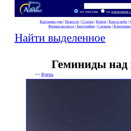
по текстам
по
ключевым с
Картинка дня
|
Новости
|
Статьи
|
Книги
|
Карта неба
|
Физика космоса
|
Биографии
|
Словарь
|
Ключевые 
Найти выделенное
Геминиды над
<<
Вчера