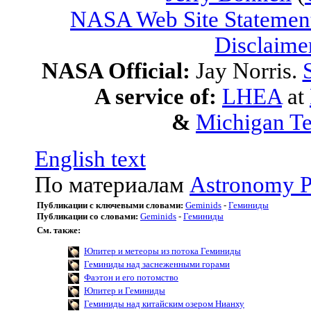
NASA Web Site Statement
Disclaime
NASA Official:
Jay Norris.
A service of:
LHEA
at
&
Michigan Te
English text
По материалам
Astronomy P
Публикации с ключевыми словами:
Geminids
-
Геминиды
Публикации со словами:
Geminids
-
Геминиды
См. также:
Юпитер и метеоры из потока Геминиды
Геминиды над заснеженными горами
Фаэтон и его потомство
Юпитер и Геминиды
Геминиды над китайским озером Нианху