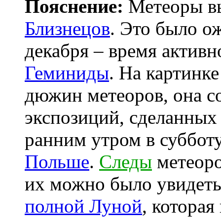
Пояснение:
Метеоры вы
Близнецов
. Это было о
декабря – время актив
Геминиды
. На картинке
дюжин метеоров, она с
экспозиций, сделанных 
ранним утром в суббот
Польше
.
Следы
метеоро
их можно было увидеть
полной Луной
, которая