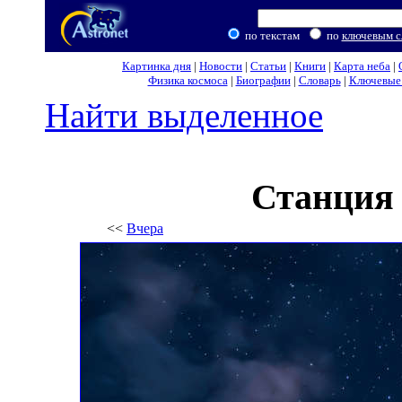
по текстам
по
ключевым с
Картинка дня
|
Новости
|
Статьи
|
Книги
|
Карта неба
|
Физика космоса
|
Биографии
|
Словарь
|
Ключевые 
Найти выделенное
Станция 
<<
Вчера