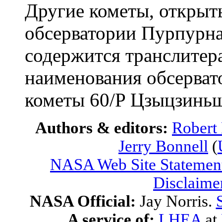
Другие кометы, открыт
обсерватории Пурпурная
содержится транслитер
наименования обсерват
кометы 60/P Цзыцзиньш
Authors & editors:
Robert
Jerry Bonnell
(
NASA Web Site Statement
Disclaime
NASA Official:
Jay Norris.
A service of:
LHEA
at