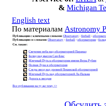
&
Michigan Te
English text
По материалам
Astronomy P
Публикации с ключевыми словами:
Observatory
-
fireball
-
обсерват
Публикации со словами:
Observatory
-
fireball
-
обсерватория
-
боли
См. также:
Свечение неба над обсерваторией Паранал
Болид над мысом Сан-Блас
Млечный Путь к обсерватории имени Веры Рубин
Полная Луна и обсерватория
Следы звезд над древней Пекинской обсерваторией
Млечный Путь над обсерваторией Ла-Пальма
Дорога к звездам
Все публикации на ту же тему >>
Обсудить 