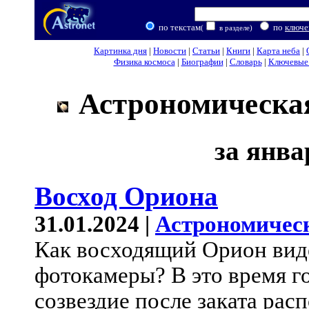
по текстам
по
ключе
(
в разделе)
Картинка дня
|
Новости
|
Статьи
|
Книги
|
Карта неба
|
Физика космоса
|
Биографии
|
Словарь
|
Ключевые 
Астрономическая
за янва
Восход Ориона
31.01.2024 |
Астрономичес
Как восходящий Орион вид
фотокамеры? В это время г
созвездие после заката рас