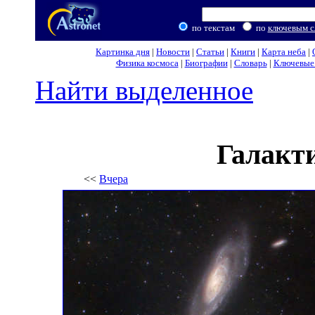
по текстам
по
ключевым с
Картинка дня
|
Новости
|
Статьи
|
Книги
|
Карта неба
|
Физика космоса
|
Биографии
|
Словарь
|
Ключевые 
Найти выделенное
Галакт
<<
Вчера