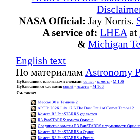
Disclaime
NASA Official:
Jay Norris.
A service of:
LHEA
at
&
Michigan Te
English text
По материалам
Astronomy P
Публикации с ключевыми словами:
comet
-
кометы
-
M 106
Публикации со словами:
comet
-
кометы
-
M 106
См. также:
Мессье 30 и Темпель 2
APOD: 2026 July 17 Б The Dust Trail of Comet Tempel 2
Комета R3 PanSTARRS удаляется
R3 PanSTARRS: комета Ориона
Соединение кометы R3 PanSTARRS и туманности Орион
Комета R3 PanSTARRS и Орион
Комета R3 PanSTARRS и Ригель