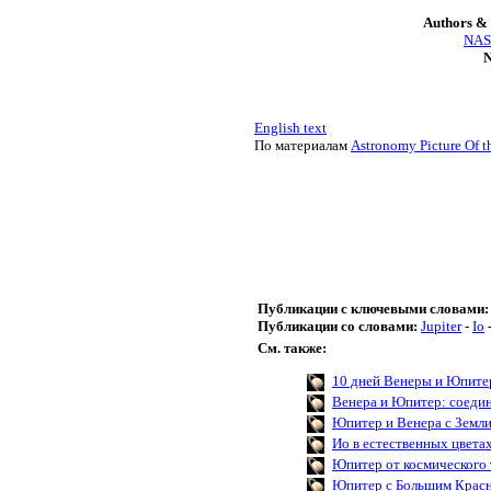
Authors & 
NASA
N
English text
По материалам
Astronomy Picture Of t
Публикации с ключевыми словами:
Публикации со словами:
Jupiter
-
Io
См. также:
10 дней Венеры и Юпите
Венера и Юпитер: соеди
Юпитер и Венера с Земл
Ио в естественных цвета
Юпитер от космического 
Юпитер с Большим Крас