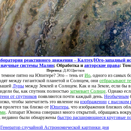
боратория реактивного движения – Калтех
/
Юго-западный ис
 научные системы Малин
; Обработка и
авторские права
: То
Перевод:
Д.Ю.Цветков
 темное пятно на Юпитере? Это – тень от
Ио
, одного из самых 
дят между гигантской планетой и Солнцем, они
отбрасывают т
 нашей
Луны
между Землей и Солнцем. Как и на Земле, если бы в
увидели бы, как спутник полностью
затмевает Солнце
. Однако есл
тени от спутников
появляются почти каждый день.
Необычным
б
лизко, чтобы запечатлеть это явление на
изображении
с высоким
я пролетел так близко от
Юпитера
, что изображения близких обл
ими
. Аппарат Юнона совершил много открытий, обращаясь вокр
р, недавно были обнаружены
быстро расширяющиеся круговые п
:
Генератор случайной Астрономической картинки дня