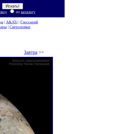
евод
по
каталогу
ды
|
A&ATr
|
Глоссарий
нары
|
Сверхновые
Завтра
>>