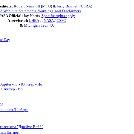
editors:
Robert Nemiroff
(
MTU
) &
Jerry Bonnell
(
USRA
)
 Web Site Statements, Warnings, and Disclaimers
ASA Official:
Jay Norris.
Specific rights apply
.
A service of:
LHEA
at
NASA
/
GSFC
&
Michigan Tech. U.
he Day
Jupiter
-
Io
-
Юпитер
-
Ио
-
Юпитер
-
Ио
ра
нение из Эйвбери
и
х
телескопа "Джеймс Вебб"
ным Пятном