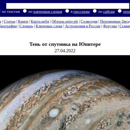
по текстам
по
ключевым словам
в
глоссарии
по
сайтам
пер
и
|
Статьи
|
Книги
|
Карта неба
|
Обзоры astro-ph
|
Созвездия
|
Переменные Звез
Биографии
|
Словарь
|
Ключевые слова
|
Астрономия в России
|
Форумы
|
Семи
Тень от спутника на Юпитере
27.04.2022