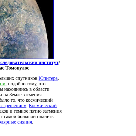
следовательский институт
/
мас Томопулос
больших спутников
Юпитера
.
ени
, подобно тому, что
ы находились в области
и на Земле затмения
ыло то, что космический
 разрешением
.
Космический
аков и темное пятно затмения
уг самой большой планеты
олярные сияния
.