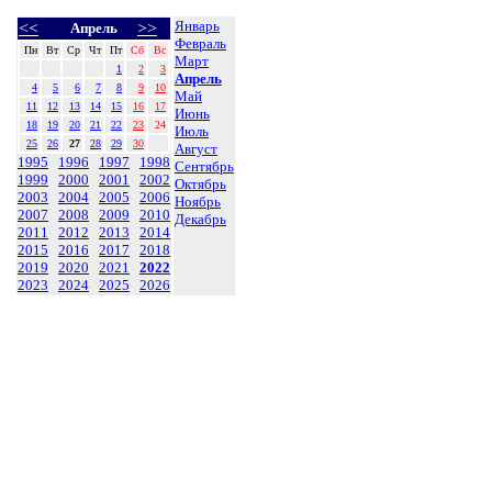
Январь
<<
>>
Апрель
Февраль
Пн
Вт
Ср
Чт
Пт
Сб
Вс
Март
1
2
3
Апрель
4
5
6
7
8
9
10
Май
11
12
13
14
15
16
17
Июнь
18
19
20
21
22
23
24
Июль
25
26
27
28
29
30
Август
1995
1996
1997
1998
Сентябрь
1999
2000
2001
2002
Октябрь
2003
2004
2005
2006
Ноябрь
2007
2008
2009
2010
Декабрь
2011
2012
2013
2014
2015
2016
2017
2018
2019
2020
2021
2022
2023
2024
2025
2026