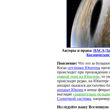
Авторы и права:
НАСА
/
Ла
Космические
Пояснение:
Что это за большое
Когда
спутники Юпитера
прохо
происходит при прохождении
темной тени на Юпитере
, то 
происходят редко, на Юпитере
аппарат оказался достаточно б
аппарат Юнона
в конце феврал
выглядят
сравнительно больш
Солнечной системы
, наприме
Исследуйте вашу Вселенную