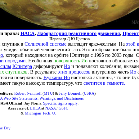
и права:
НАСА
,
Лаборатория реактивного движения
,
Проект
Перевод:
Д.Ю.Цветков
 спутник в
Солнечной системе
выглядит ярко-желтым. На
этой 
бы увидел обычный человеческий глаз. Это изображение было по
ео
, который находился на орбите Юпитера с 1995 по 2003 годы. 
ми породами
. Необычная
поверхность Ио
постоянно обновляется
 силы
Юпитера
деформируют
Ио
и подавляют колебания, вызва
ых спутников
. В результате
этих процессов
внутренняя часть
Ио
о
ся на поверхность.
Вулканы Ио
настолько активны, что они бу
меет такую высокую температуру, что
светится в темноте.
editors:
Robert Nemiroff
(
MTU
) &
Jerry Bonnell
(
USRA
)
 Web Site Statements, Warnings, and Disclaimers
ASA Official:
Jay Norris.
Specific rights apply
.
A service of:
LHEA
at
NASA
/
GSFC
&
Michigan Tech. U.
he Day