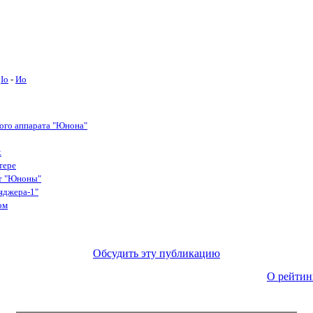
Io
-
Ио
ого аппарата "Юнона"
х
тере
от "Юноны"
яджера-1"
ом
Обсудить эту публикацию
О рейтин