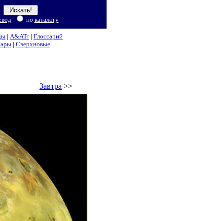
евод
по
каталогу
ды
|
A&ATr
|
Глоссарий
нары
|
Сверхновые
Завтра
>>