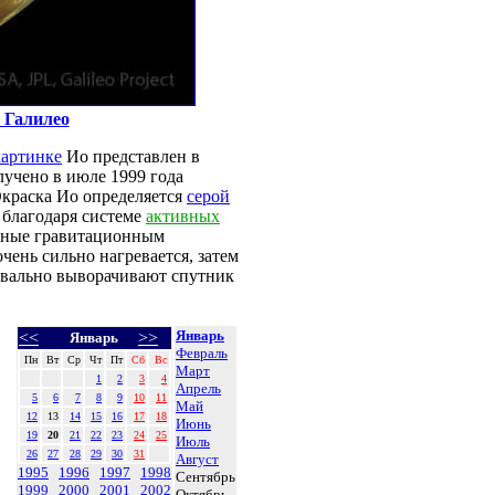
 Галилео
картинке
Ио представлен в
лучено в июле 1999 года
Окраска Ио определяется
серой
 благодаря системе
активных
нные гравитационным
чень сильно нагревается, затем
квально выворачивают спутник
Январь
<<
>>
Январь
Февраль
Пн
Вт
Ср
Чт
Пт
Сб
Вс
Март
1
2
3
4
Апрель
5
6
7
8
9
10
11
Май
12
13
14
15
16
17
18
Июнь
19
20
21
22
23
24
25
Июль
26
27
28
29
30
31
Август
1995
1996
1997
1998
Сентябрь
1999
2000
2001
2002
Октябрь