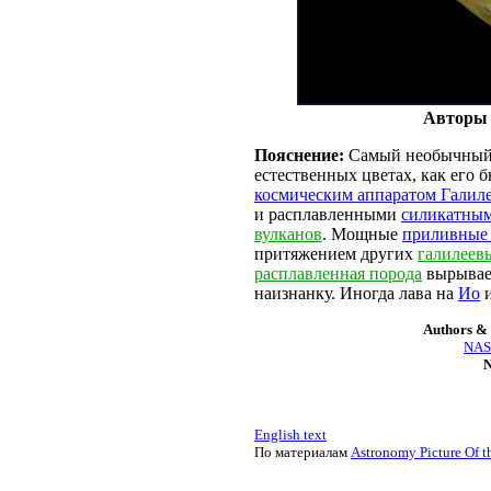
Авторы 
Пояснение:
Самый необычный
естественных цветах, как его 
космическим аппаратом Галил
и расплавленными
силикатны
вулканов
. Мощные
приливные
притяжением других
галилеев
расплавленная порода
вырывает
наизнанку. Иногда лава на
Ио
и
Authors & 
NASA
N
English text
По материалам
Astronomy Picture Of t