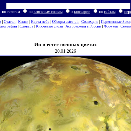
по текстам
по
ключевым словам
в
глоссарии
по
сайтам
пер
и
|
Статьи
|
Книги
|
Карта неба
|
Обзоры astro-ph
|
Созвездия
|
Переменные Звез
Биографии
|
Словарь
|
Ключевые слова
|
Астрономия в России
|
Форумы
|
Семи
Ио в естественных цветах
20.01.2026