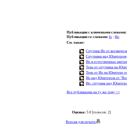
Публикации с ключевыми словами:
Публикации со словами:
Io
-
Ио
См. также:
Спутник Ио от космическ
Спутники над Юпитером
Ио в естественных цвета
Тень от спутника на Юпи
Тень от Ио на Юпитере 
Ио над Юпитером от "Во
Ио: спутник над Юпитер
Все публикации на ту же тему >>
Оценка:
5.0 [голосов: 2]
Версия для печати