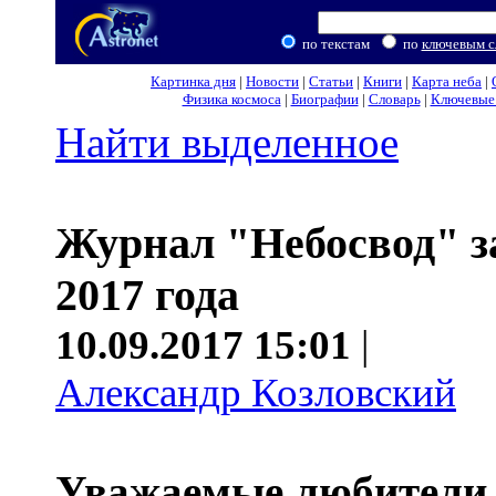
по текстам
по
ключевым с
Картинка дня
|
Новости
|
Статьи
|
Книги
|
Карта неба
|
Физика космоса
|
Биографии
|
Словарь
|
Ключевые 
Найти выделенное
Журнал "Небосвод" з
2017 года
10.09.2017 15:01
|
Александр Козловский
Уважаемые любители 