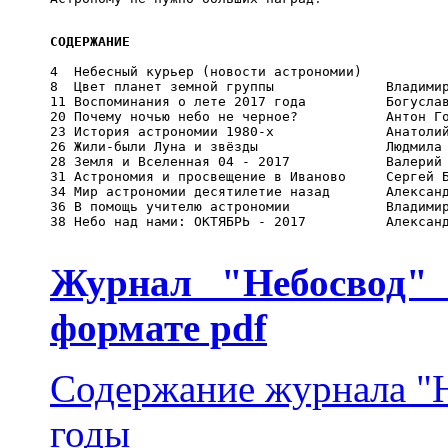
СОДЕРЖАНИЕ
4  Небесный курьер (новости астрономии)   

8  Цвет планет земной группы              Владимир
11 Воспоминания о лете 2017 года          Богуслав
20 Почему ночью небо не черное?           Антон Го
23 История астрономии 1980-х              Анатолий
26 Жили-были Луна и звёзды                Людмила 
28 Земля и Вселенная 04 - 2017            Валерий 
31 Астрономия и просвещение в Иваново     Сергей Б
34 Мир астрономии десятилетие назад       Александ
36 В помощь учителю астрономии            Владимир
38 Небо над нами: ОКТЯБРЬ - 2017          Александ
Журнал "Небосвод" 
формате pdf
Содержание журнала "Н
годы